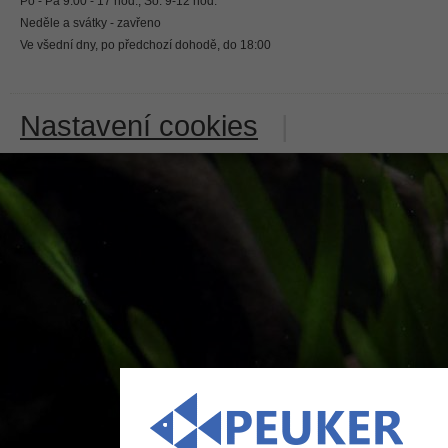
Po - Pá 9:00 - 17 hod., So: 9-12 hod.
Neděle a svátky - zavřeno
Ve všední dny, po předchozí dohodě, do 18:00
Nastavení cookies
|