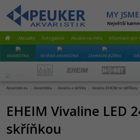
MY JSME
Největší kame
Aktuality
Fotogalerie
Akvária na míru
Informace pro 
AKVARISTIKA
MOŘSKÁ AKVARISTIKA
ZAHRADNÍ JEZÍRKA
TER
Akvaristik.eu
/
Akvaristika
/
Akvária a skříňky
/
Akvária EHEIM se skříňkou
EHEIM Vivaline LED 2
skříňkou