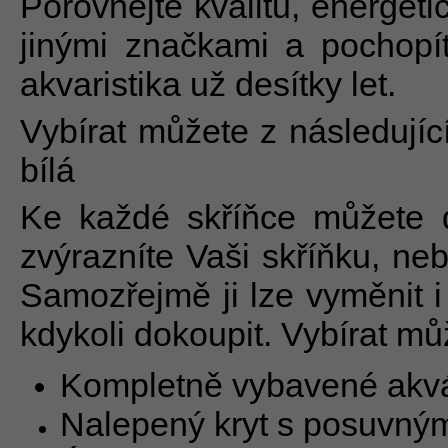
Porovnejte kvalitu, energet
jinými značkami a pochopí
akvaristika už desítky let.
Vybírat můžete z následujíc
bílá
Ke každé skříňce můžete do
zvýrazníte Vaši skříňku, neb
Samozřejmě ji lze vyměnit i
kdykoli dokoupit. Vybírat mů
Kompletně vybavené akv
Nalepený kryt s posuvným