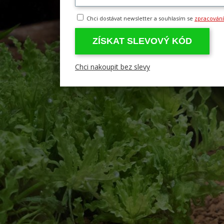
Chci dostávat newsletter a souhlasím se
zpracován
ZÍSKAT SLEVOVÝ KÓD
Chci nakoupit bez slevy