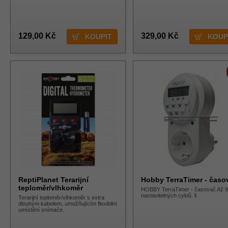
129,00 Kč
329,00 Kč
ReptiPlanet Terarijní
Hobby TerraTimer - časo
teploměr/vlhkoměr
HOBBY TerraTimer - časovač Až 9
nastavitelných cyklů. li
Terarijní teploměr/vlhkoměr s extra
dlouhým kabelem, umožňujícím flexibilní
umístění snímače.