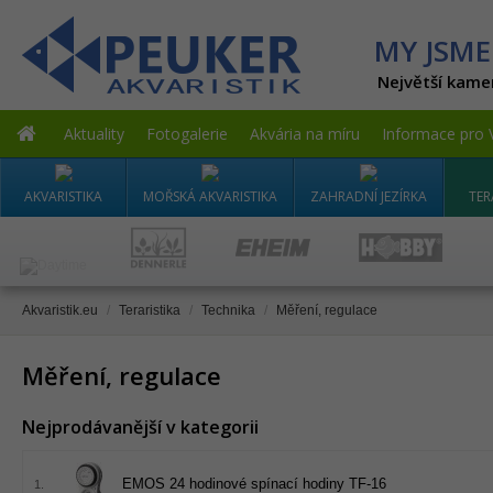
MY JSME
Největší kame
Aktuality
Fotogalerie
Akvária na míru
Informace pro 
AKVARISTIKA
MOŘSKÁ AKVARISTIKA
ZAHRADNÍ JEZÍRKA
TER
Akvaristik.eu
/
Teraristika
/
Technika
/
Měření, regulace
Měření, regulace
Nejprodávanější v kategorii
EMOS 24 hodinové spínací hodiny TF-16
1.