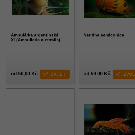
Ampulárka argentinská
Neritina semiconica
XL(Ampullaria australis)
od 50,00 Kč
od 59,00 Kč
ZVOLIT
ZVOL