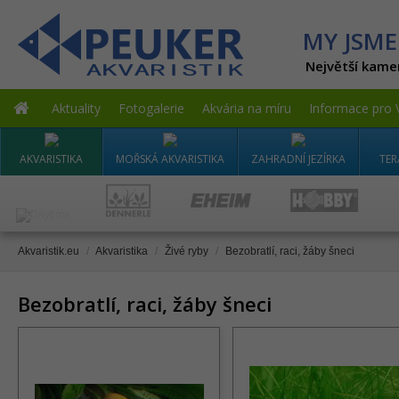
MY JSME
Největší kame
Aktuality
Fotogalerie
Akvária na míru
Informace pro 
AKVARISTIKA
MOŘSKÁ AKVARISTIKA
ZAHRADNÍ JEZÍRKA
TER
Akvaristik.eu
/
Akvaristika
/
Živé ryby
/
Bezobratlí, raci, žáby šneci
Bezobratlí, raci, žáby šneci