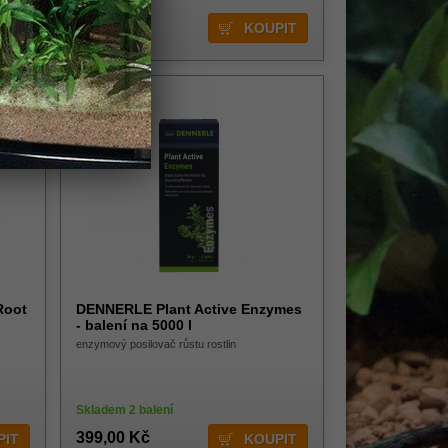
399,00 Kč
Root
DENNERLE Plant Active Enzymes
- balení na 5000 l
enzymový posilovač růstu rostlin
Skladem 2 balení
399,00 Kč