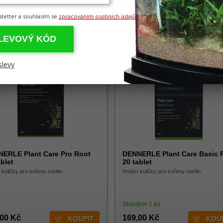
,00 Kč
179,00 Kč
sletter a souhlasím se
zpracováním osobních údajů
SLEVOVÝ KÓD
slevy
ERLE Plant Care Pro Root
DENNERLE Plant Care Basic 
ablet
20 tablet
í kuličky pro kořeny rostlin
hnojící kuličky pro kořeny rostlin
Skladem 1 ks
,00 Kč
169,00 Kč