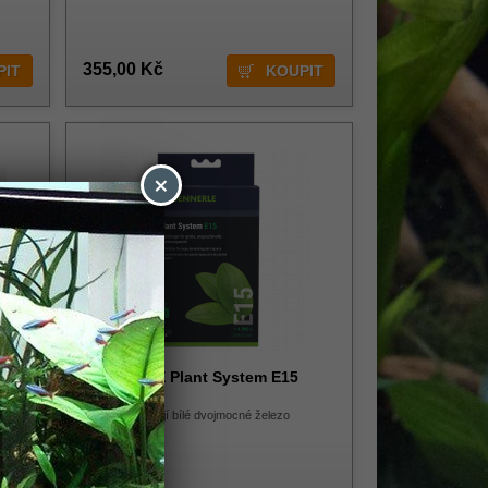
355,00 Kč
×
vo
DENNERLE Plant System E15
40ks
n
Tablety obsahují bílé dvojmocné železo
sů