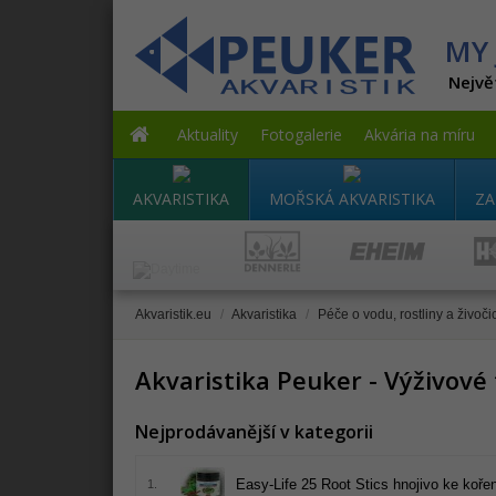
MY 
Nejvě
Aktuality
Fotogalerie
Akvária na míru
AKVARISTIKA
MOŘSKÁ AKVARISTIKA
ZA
Akvaristik.eu
/
Akvaristika
/
Péče o vodu, rostliny a živoči
Akvaristika Peuker - Výživové 
Nejprodávanější v kategorii
Easy-Life 25 Root Stics hnojivo ke koře
1.