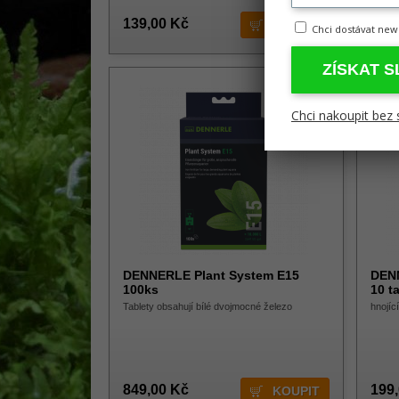
139,00 Kč
469
Chci dostávat new
ZÍSKAT 
Chci nakoupit bez 
DENNERLE Plant System E15
DENN
100ks
10 t
Tablety obsahují bílé dvojmocné železo
hnojíc
849,00 Kč
199