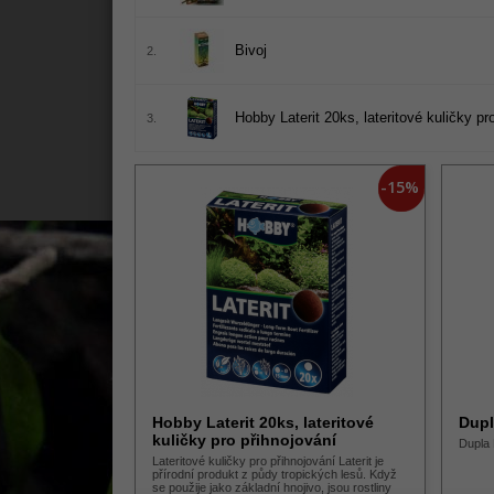
Bivoj
2.
Hobby Laterit 20ks, lateritové kuličky pr
3.
-15%
Hobby Laterit 20ks, lateritové
Dupl
kuličky pro přihnojování
Dupla 
Lateritové kuličky pro přihnojování Laterit je
přírodní produkt z půdy tropických lesů. Když
se použije jako základní hnojivo, jsou rostliny