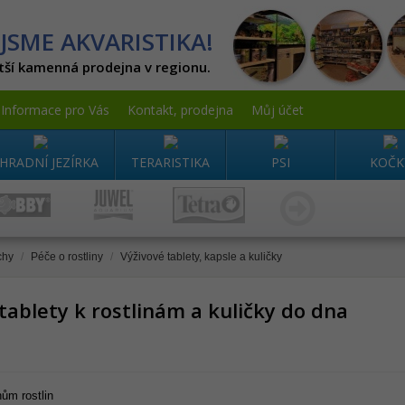
JSME AKVARISTIKA!
tší kamenná prodejna v regionu.
Informace pro Vás
Kontakt, prodejna
Můj účet
HRADNÍ JEZÍRKA
TERARISTIKA
PSI
KOČK
chy
/
Péče o rostliny
/
Výživové tablety, kapsle a kuličky
tablety k rostlinám a kuličky do dna
nům rostlin