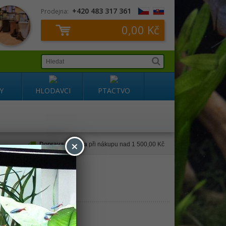
+420 483 317 361
Prodejna:
0,00 Kč
Y
HLODAVCI
PTACTVO
×
Doprava zdarma
při nákupu nad 1 500,00 Kč