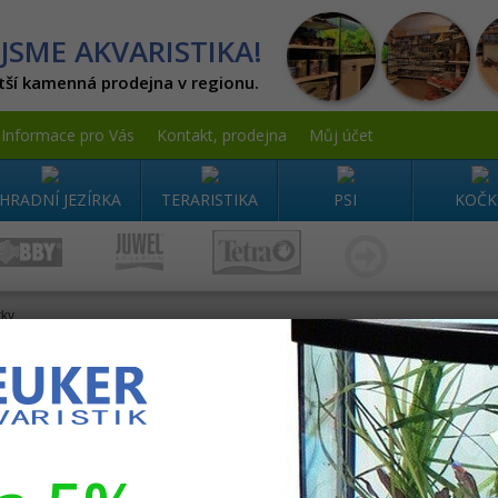
JSME AKVARISTIKA!
tší kamenná prodejna v regionu.
Informace pro Vás
Kontakt, prodejna
Můj účet
HRADNÍ JEZÍRKA
TERARISTIKA
PSI
KOČK
tky
rmace
Obchodní podmínky
Newsletter