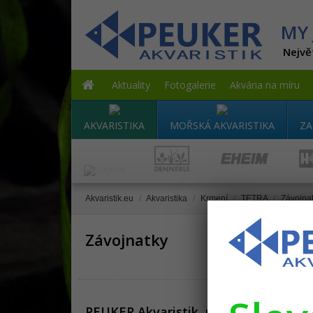
MY 
Nejvě
Aktuality
Fotogalerie
Akvária na míru
AKVARISTIKA
MOŘSKÁ AKVARISTIKA
ZA
Akvaristik.eu
/
Akvaristika
/
Krmení
/
TETRA
/
Závojna
Závojnatky
PEUKER Akvaristik, prodejna
Info