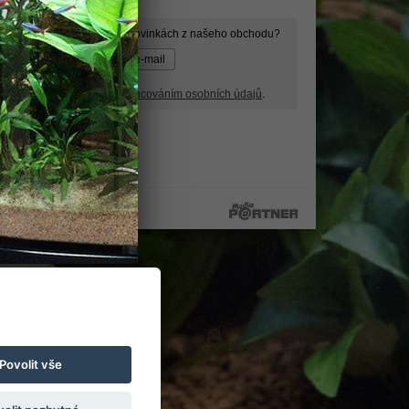
ormace o slevách, akcích a novinkách z našeho obchodu?
wsletter a souhlasím se
zpracováním osobních údajů
.
Povolit vše