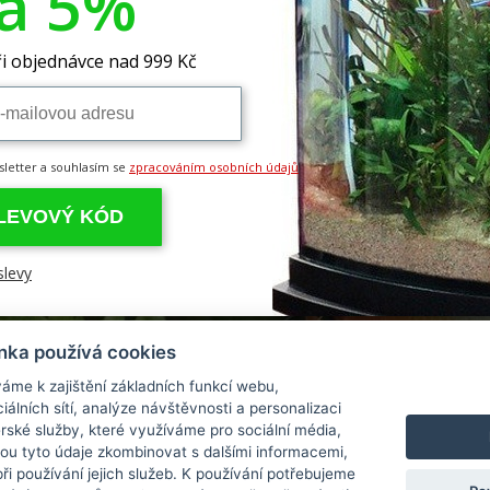
va 5%
a prodejna
Obchodní podmínky
Chcete dostávat inf
novinky
Ochrana osobních údajů
i objednávce nad 999 Kč
 a platba
Reklamace
í zásilek
Odstoupení od kupní smlouvy
Chci dostávat ne
sletter a souhlasím se
zpracováním osobních údajů
SLEVOVÝ KÓD
slevy
nka používá cookies
áme k zajištění základních funkcí webu,
iálních sítí, analýze návštěvnosti a personalizaci
rské služby, které využíváme pro sociální média,
hou tyto údaje zkombinovat s dalšími informacemi,
 při používání jejich služeb. K používání potřebujeme