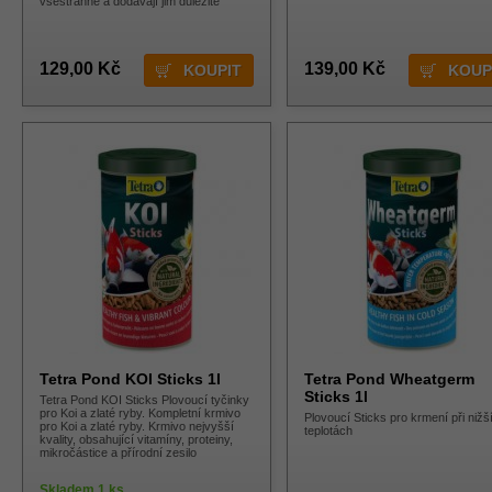
všestranně a dodávají jim důležité
129,00 Kč
139,00 Kč
Tetra Pond KOI Sticks 1l
Tetra Pond Wheatgerm
Sticks 1l
Tetra Pond KOI Sticks Plovoucí tyčinky
pro Koi a zlaté ryby. Kompletní krmivo
Plovoucí Sticks pro krmení při nižš
pro Koi a zlaté ryby. Krmivo nejvyšší
teplotách
kvality, obsahující vitamíny, proteiny,
mikročástice a přírodní zesilo
Skladem 1 ks