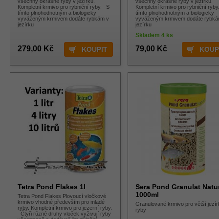
všechny okrasné ryby v jezírku.
všechny okrasné ryby v jezírku.
Kompletní krmivo pro rybniční ryby. S
Kompletní krmivo pro rybniční ryb
tímto plnohodnotným a biologicky
tímto plnohodnotným a biologicky
vyváženým krmivem dodáte rybkám v
vyváženým krmivem dodáte rybká
jezírku
jezírku
Skladem 4 ks
279,00 Kč
79,00 Kč
Tetra Pond Flakes 1l
Sera Pond Granulat Natu
1000ml
Tetra Pond Flakes Plovoucí vločkové
krmivo vhodné především pro mladé
Granulované krmivo pro větší jezí
ryby. Kompletní krmivo pro jezerní ryby.
ryby
Čtyři různé druhy vloček vyživují ryby