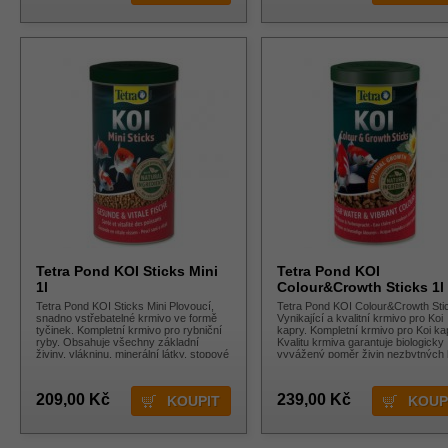
Tetra Pond KOI Sticks Mini
Tetra Pond KOI
1l
Colour&Crowth Sticks 1l
Tetra Pond KOI Sticks Mini Plovoucí,
Tetra Pond KOI Colour&Crowth Sti
snadno vstřebatelné krmivo ve formě
Vynikající a kvalitní krmivo pro Koi
tyčinek. Kompletní krmivo pro rybniční
kapry. Kompletní krmivo pro Koi ka
ryby. Obsahuje všechny základní
Kvalitu krmiva garantuje biologicky
živiny, vlákninu, minerální látky, stopové
vyvážený poměr živin nezbytných 
živo
209,00 Kč
239,00 Kč