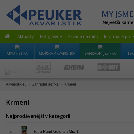
MY JSME
Největší kame
Aktuality
Fotogalerie
Akvária na míru
Informace pro 
AKVARISTIKA
MOŘSKÁ AKVARISTIKA
ZAHRADNÍ JEZÍRKA
TER
Akvaristik.eu
/
Zahradní jezírka
/
Krmení
Krmení
Nejprodávanější v kategorii
Tetra Pond Goldfish Mix 1l
1.