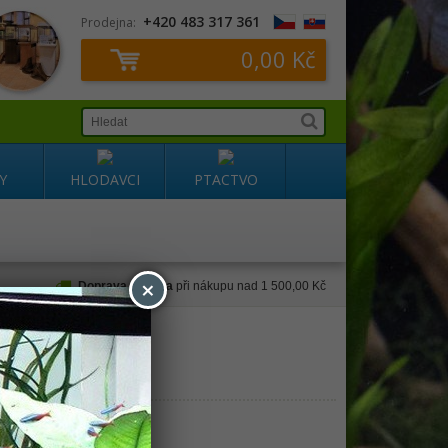
+420 483 317 361
Prodejna:
0,00 Kč
Y
HLODAVCI
PTACTVO
×
Doprava zdarma
při nákupu nad 1 500,00 Kč