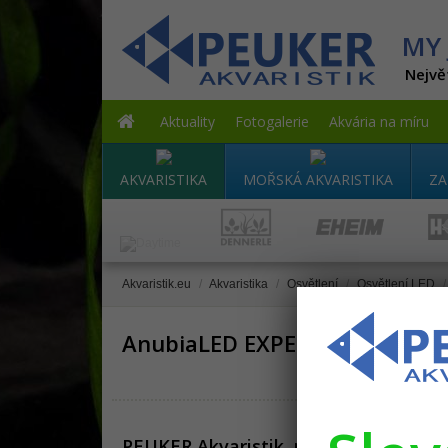
MY 
Nejvě
Aktuality
Fotogalerie
Akvária na míru
AKVARISTIKA
MOŘSKÁ AKVARISTIKA
ZA
Akvaristik.eu
/
Akvaristika
/
Osvětlení
/
Osvětlení LED
/
AnubiaLED EXPERT
PEUKER Akvaristik, prodejna
Info