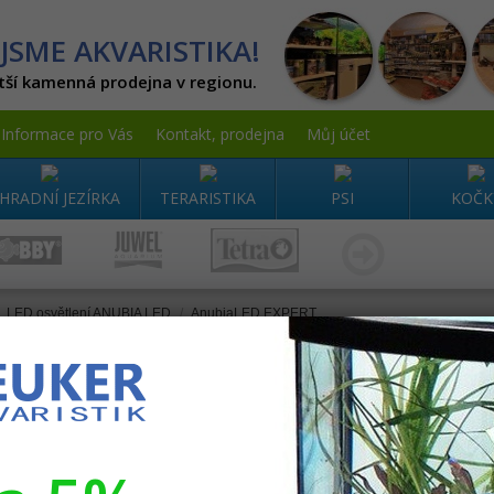
JSME AKVARISTIKA!
tší kamenná prodejna v regionu.
Informace pro Vás
Kontakt, prodejna
Můj účet
HRADNÍ JEZÍRKA
TERARISTIKA
PSI
KOČK
LED osvětlení ANUBIA LED
/
AnubiaLED EXPERT
rmace
Obchodní podmínky
Newsletter