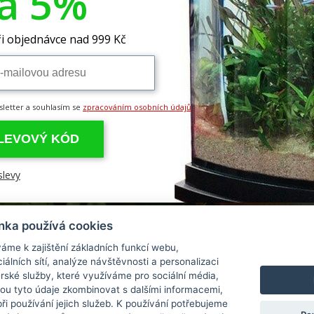
va 5%
a prodejna
Obchodní podmínky
Chcete dostávat inf
novinky
Ochrana osobních údajů
i objednávce nad 999 Kč
 a platba
Reklamace
í zásilek
Odstoupení od kupní smlouvy
Chci dostávat ne
sletter a souhlasím se
zpracováním osobních údajů
SLEVOVÝ KÓD
slevy
nka používá cookies
áme k zajištění základních funkcí webu,
iálních sítí, analýze návštěvnosti a personalizaci
rské služby, které využíváme pro sociální média,
hou tyto údaje zkombinovat s dalšími informacemi,
 při používání jejich služeb. K používání potřebujeme