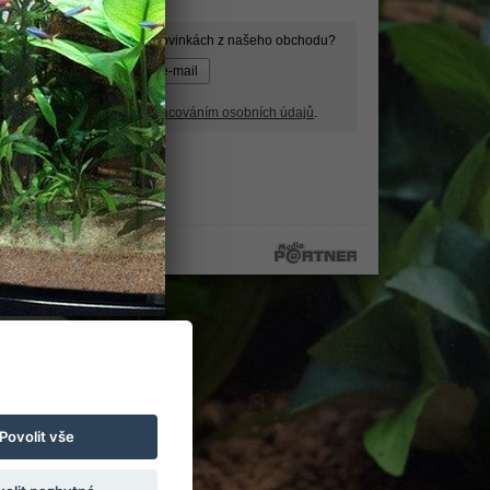
ormace o slevách, akcích a novinkách z našeho obchodu?
wsletter a souhlasím se
zpracováním osobních údajů
.
Povolit vše