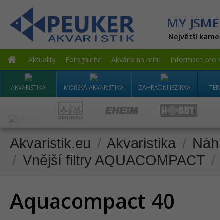
MY JSME
Největší kame
Aktuality
Fotogalerie
Akvária na míru
Informace pro 
AKVARISTIKA
MOŘSKÁ AKVARISTIKA
ZAHRADNÍ JEZÍRKA
TER
Akvaristik.eu
/
Akvaristika
/
Náhr
/
Vnější filtry AQUACOMPACT
/
Aquacompact 40