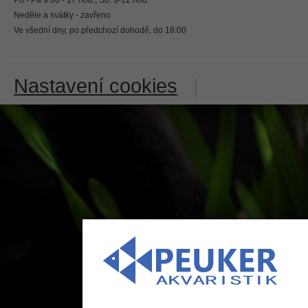
Neděle a svátky - zavřeno
Ve všední dny, po předchozí dohodě, do 18:00
Nastavení cookies
|