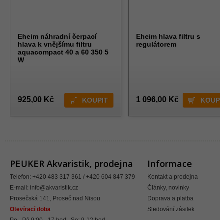
Eheim náhradní čerpací
Eheim hlava filtru s
hlava k vnějšímu filtru
regulátorem
aquacompact 40 a 60 350 5
W
925,00 Kč
1 096,00 Kč
PEUKER Akvaristik, prodejna
Informace
Telefon: +420 483 317 361 / +420 604 847 379
Kontakt a prodejna
E-mail:
info@akvaristik.cz
Články, novinky
Prosečská 141, Proseč nad Nisou
Doprava a platba
Otevírací doba
Sledování zásilek
Po - Pá 9:00 - 17 hod., So: 9-12 hod.