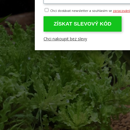
Chci dostávat newsletter a souhlasím se
zpracován
ZÍSKAT SLEVOVÝ KÓD
Chci nakoupit bez slevy