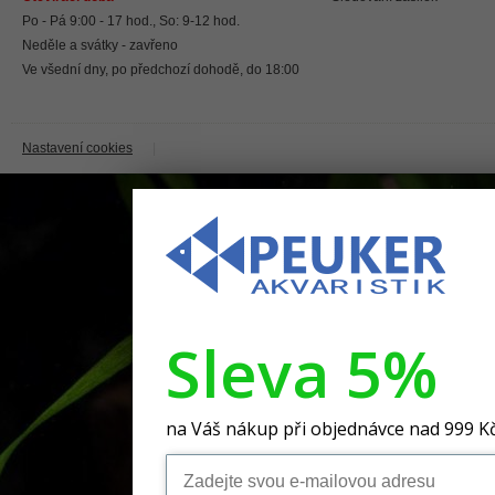
Po - Pá 9:00 - 17 hod., So: 9-12 hod.
Neděle a svátky - zavřeno
Ve všední dny, po předchozí dohodě, do 18:00
Nastavení cookies
|
Sleva 5%
na Váš nákup při objednávce nad 999 K