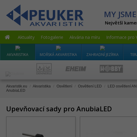
MY JSME
Největší kame
Aktuality
Fotogalerie
Akvária na míru
Informace pro 
AKVARISTIKA
MOŘSKÁ AKVARISTIKA
ZAHRADNÍ JEZÍRKA
TER
Akvaristik.eu
/
Akvaristika
/
Osvětlení
/
Osvětlení LED
/
LED osvětlení A
AnubiaLED
Upevňovací sady pro AnubiaLED