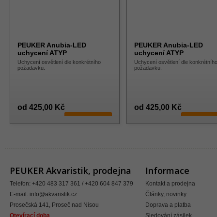
PEUKER Anubia-LED
PEUKER Anubia-LED
uchycení ATYP
uchycení ATYP
Uchycení osvětlení dle konkrétního
Uchycení osvětlení dle konkrétníh
požadavku.
požadavku.
od 425,00 Kč
od 425,00 Kč
ZVOLIT
ZVOL
PEUKER Akvaristik, prodejna
Informace
Telefon: +420 483 317 361 / +420 604 847 379
Kontakt a prodejna
E-mail:
info@akvaristik.cz
Články, novinky
Prosečská 141, Proseč nad Nisou
Doprava a platba
Otevírací doba
Sledování zásilek