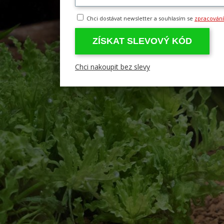
Chci dostávat newsletter a souhlasím se
zpracován
ZÍSKAT SLEVOVÝ KÓD
Chci nakoupit bez slevy