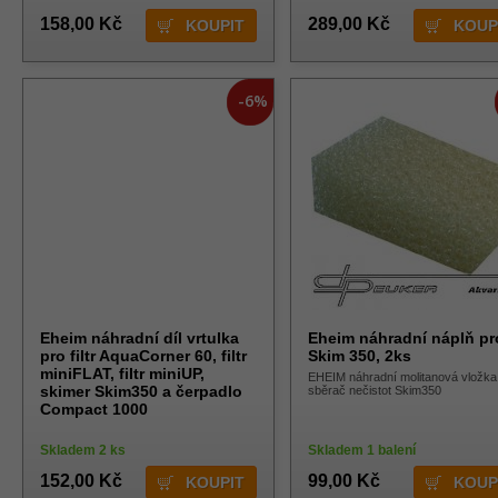
158,00 Kč
289,00 Kč
-6%
Eheim náhradní díl vrtulka
Eheim náhradní náplň pr
pro filtr AquaCorner 60, filtr
Skim 350, 2ks
miniFLAT, filtr miniUP,
EHEIM náhradní molitanová vložka
skimer Skim350 a čerpadlo
sběrač nečistot Skim350
Compact 1000
Skladem 2 ks
Skladem 1 balení
152,00 Kč
99,00 Kč