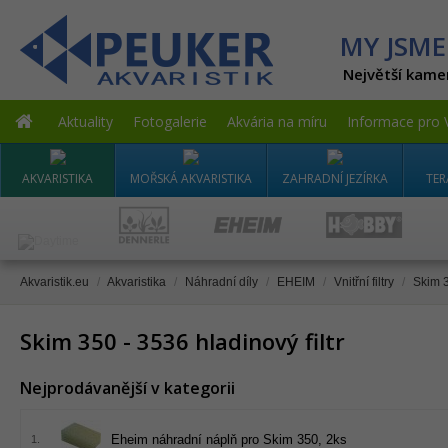
MY JSME
Největší kame
Aktuality
Fotogalerie
Akvária na míru
Informace pro 
AKVARISTIKA
MOŘSKÁ AKVARISTIKA
ZAHRADNÍ JEZÍRKA
TER
Akvaristik.eu
/
Akvaristika
/
Náhradní díly
/
EHEIM
/
Vnitřní filtry
/
Skim 3
Skim 350 - 3536 hladinový filtr
Nejprodávanější v kategorii
Eheim náhradní náplň pro Skim 350, 2ks
1.