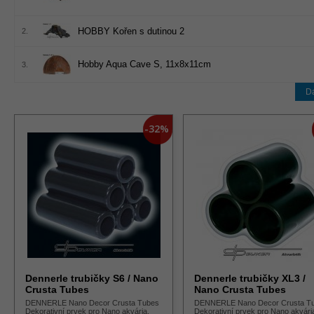
HOBBY Kořen s dutinou 2
2.
Hobby Aqua Cave S, 11x8x11cm
3.
Da
-32%
Dennerle trubičky S6 / Nano
Dennerle trubičky XL3 /
Crusta Tubes
Nano Crusta Tubes
DENNERLE Nano Decor Crusta Tubes
DENNERLE Nano Decor Crusta T
Dekorativní prvek pro Nano akvária.
Dekorativní prvek pro Nano akvári