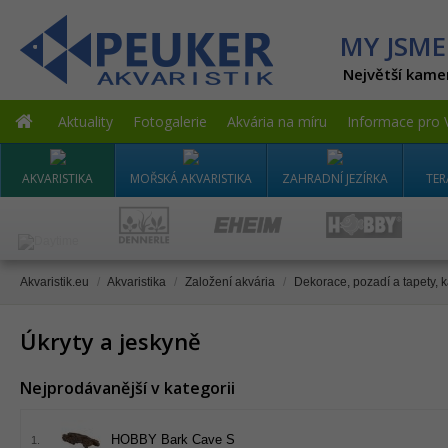
MY JSME
Největší kame
Aktuality
Fotogalerie
Akvária na míru
Informace pro 
AKVARISTIKA
MOŘSKÁ AKVARISTIKA
ZAHRADNÍ JEZÍRKA
TER
Akvaristik.eu
/
Akvaristika
/
Založení akvária
/
Dekorace, pozadí a tapety, 
Úkryty a jeskyně
Nejprodávanější v kategorii
HOBBY Bark Cave S
1.