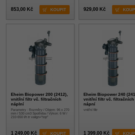
853,00 Kč
929,00 Kč
Eheim Biopower 200 (2412),
Eheim Biopower 240 (241
vnitřní filtr vč. filtračních
vnitřní filtr vč. filtračních
náplní
nápní
Parametry : Rozměry / Objem: 96 x 270
vnitřní filtr
mm / 530 cm3 Spotřeba / Výkon: 6 W /
210-650 l/h tr valign="top"
1 249,00 Kč
1 399,00 Kč