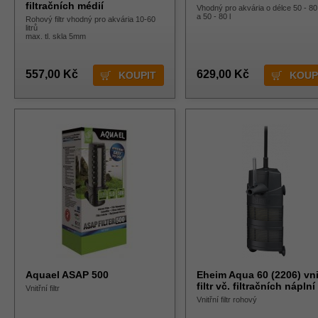
filtračních médií
Vhodný pro akvária o délce 50 - 8
a 50 - 80 l
Rohový filtr vhodný pro akvária 10-60
litrů
max. tl. skla 5mm
557,00 Kč
629,00 Kč
Aquael ASAP 500
Eheim Aqua 60 (2206) vni
filtr vč. filtračních náplní
Vnitřní filtr
Vnitřní filtr rohový