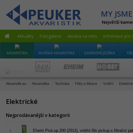
MY JSME
Největší kame
Aktuality
Fotogalerie
Akvária na míru
Informace pro 
AKVARISTIKA
MOŘSKÁ AKVARISTIKA
ZAHRADNÍ JEZÍRKA
TER
Akvaristik.eu
/
Akvaristika
/
Technika
/
Filtry a filtrace
/
Vnitřní
/
Elektric
Elektrické
Nejprodávanější v kategorii
Eheim Pick-up 200 (2012), vnitřní filtr pickup s filtrační pa
1.