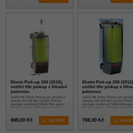
Eheim Pick-up 160 (2010),
Eheim Pick-up 200 (2012)
vnitřní filtr pickup s filtrační
vnitřní filtr pickup s filtr
patronou
patronou
Vnitřní filtr Eheim Pickup pro akvária o
Vnitřní filtr Eheim Pickup pro akvári
obsahu 60-160 litrů systém PickUp
obsahu 100-200 litrů systém PickU
dovoluje vyndat při čištění filtru pouze
dovoluje vyndat při čištění filtru po
filtrační nádobu, přičemž spodníčást
filtrační nádobu, přičemž spodníčá
nádoby s čerpadlem zůstává v nádrži /
nádoby s čerpadlem zůstává v nád
699,00 Kč
766,00 Kč