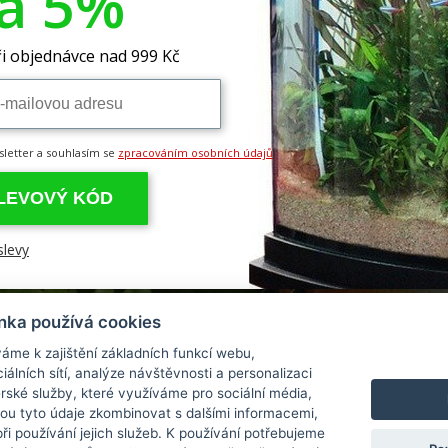
va 5%
a prodejna
Obchodní podmínky
Chcete dostávat inf
novinky
Ochrana osobních údajů
i objednávce nad 999 Kč
 a platba
Reklamace
í zásilek
Odstoupení od kupní smlouvy
Chci dostávat ne
sletter a souhlasím se
zpracováním osobních údajů
SLEVOVÝ KÓD
slevy
nka používá cookies
áme k zajištění základních funkcí webu,
iálních sítí, analýze návštěvnosti a personalizaci
rské služby, které využíváme pro sociální média,
hou tyto údaje zkombinovat s dalšími informacemi,
 při používání jejich služeb. K používání potřebujeme