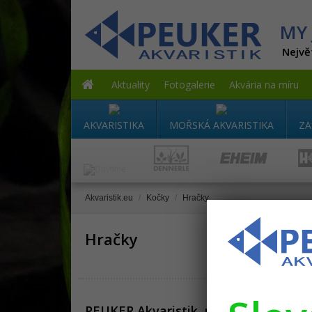
MY 
Nejvě
Aktuality
Fotogalerie
Akvária na míru
AKVARISTIKA
MOŘSKÁ AKVARISTIKA
ZA
Akvaristik.eu
/
Kočky
/
Hračky
Hračky
PEUKER Akvaristik, prodejna
Info