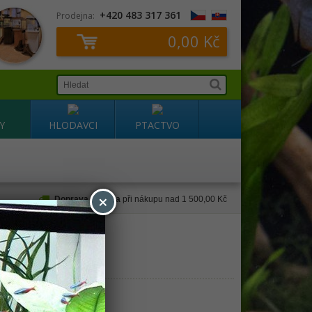
+420 483 317 361
Prodejna:
0,00 Kč
Y
HLODAVCI
PTACTVO
×
Doprava zdarma
při nákupu nad 1 500,00 Kč