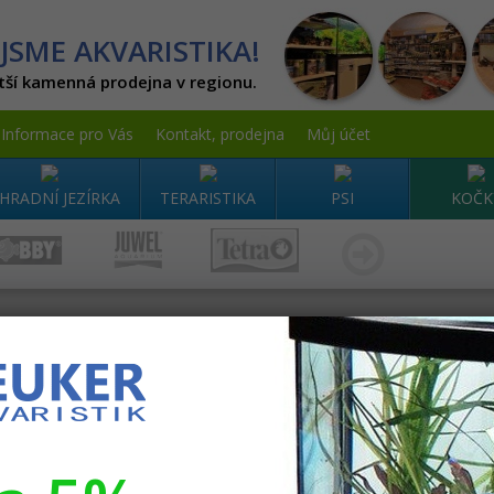
JSME AKVARISTIKA!
tší kamenná prodejna v regionu.
Informace pro Vás
Kontakt, prodejna
Můj účet
HRADNÍ JEZÍRKA
TERARISTIKA
PSI
KOČK
rmace
Obchodní podmínky
Newsletter