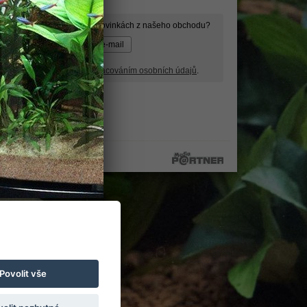
ormace o slevách, akcích a novinkách z našeho obchodu?
wsletter a souhlasím se
zpracováním osobních údajů
.
Povolit vše