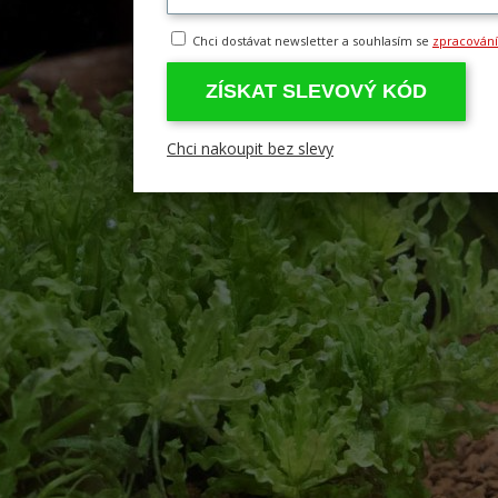
Chci dostávat newsletter a souhlasím se
zpracován
ZÍSKAT SLEVOVÝ KÓD
Chci nakoupit bez slevy