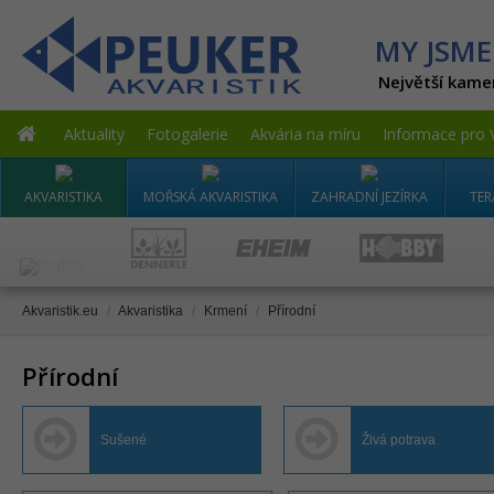
MY JSME
Největší kame
Aktuality
Fotogalerie
Akvária na míru
Informace pro 
AKVARISTIKA
MOŘSKÁ AKVARISTIKA
ZAHRADNÍ JEZÍRKA
TER
Akvaristik.eu
/
Akvaristika
/
Krmení
/
Přírodní
Přírodní
Sušené
Živá potrava