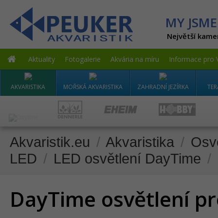
MY JSME
Největší kame
Aktuality
Fotogalerie
Akvária na míru
Informace pro 
AKVARISTIKA
MOŘSKÁ AKVARISTIKA
ZAHRADNÍ JEZÍRKA
TER
Akvaristik.eu
/
Akvaristika
/
Osvě
LED
/
LED osvětlení DayTime
/
DayTime osvětlení p