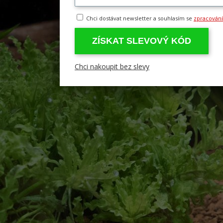
Chci dostávat newsletter a souhlasím se
zpracován
ZÍSKAT SLEVOVÝ KÓD
Chci nakoupit bez slevy