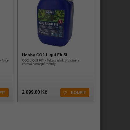
Hobby CO2 Liqui Fit 5l
- Více
CO2 LIQUI FIT - Tekutý uhlík pro silné a
zdravé akvarijní rostliny
2 099,00 Kč