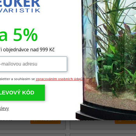
va 5%
i objednávce nad 999 Kč
sletter a souhlasím se
zpracováním osobních údajů
-Life ProFito 250ml
Easy-Life EasyCarbo 100ml
letní hnojivo
EASY Life EasyCarbo 250 ml Easy Carbo
velmi účinný zdroj uhlíku pro akvárium, kt
tní hnojivo pro akvarijní rostliny
SLEVOVÝ KÓD
pro rostliny velice důležitý. Doporučujeme
akvária s dáv
slevy
Skladem 2 ks
,00 Kč
99,00 Kč