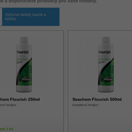
é a doporučené produkty pro vaše rostliny.
Výživové tablety, kapsle a
kuličky
hem Flourish 250ml
Seachem Flourish 500ml
xní hnojivo
komplexní hnojivo
dem 1 ks