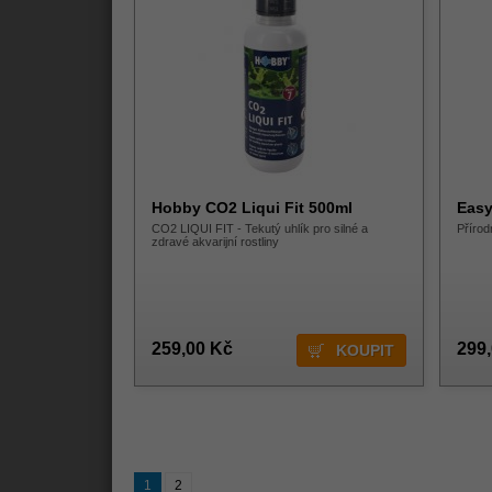
Hobby CO2 Liqui Fit 500ml
Easy
CO2 LIQUI FIT - Tekutý uhlík pro silné a
Přírod
zdravé akvarijní rostliny
259,00 Kč
299
1
2