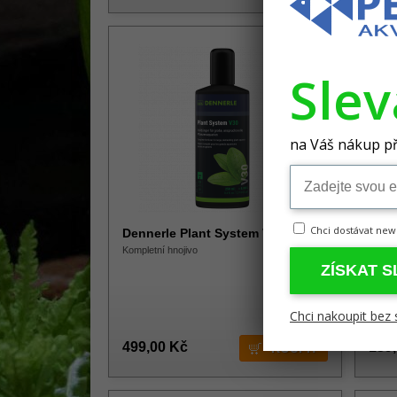
Sle
na Váš nákup př
Chci dostávat new
Dennerle Plant System V30 250ml
Easy
komp
Kompletní hnojivo
Komple
ZÍSKAT 
Chci nakoupit bez 
499,00 Kč
139