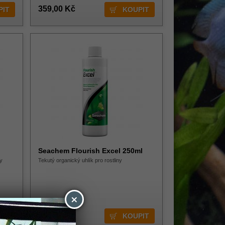
359,00 Kč
Seachem Flourish Excel 250ml
ny
Tekutý organický uhlík pro rostliny
×
Skladem 1 ks
329,00 Kč