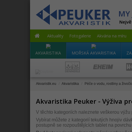
MY 
Nejvě
Aktuality
Fotogalerie
Akvária na míru
AKVARISTIKA
MOŘSKÁ AKVARISTIKA
ZA
Akvaristik.eu
/
Akvaristika
/
Péče o vodu, rostliny a živoči
Akvaristika Peuker - Výživa pr
V těchto kategoriích naleznete veškerou výžu p
Vybírat můžete z kategorií tekutých hnojiv dá
postupně se rozpouštějících tablet na povrchu