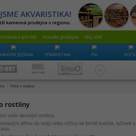
JSME AKVARISTIKA!
tší kamenná prodejna v regionu.
Informace pro Vás
Kontakt, prodejna
Můj účet
HRADNÍ JEZÍRKA
TERARISTIKA
PSI
KOČK
chy
/
Péče o rostliny
o rostliny
ro vaše akvarijní rostliny.
vkovaných přímo do vody nebo výživy ve formě kuliček, tyčinek a
 dna.