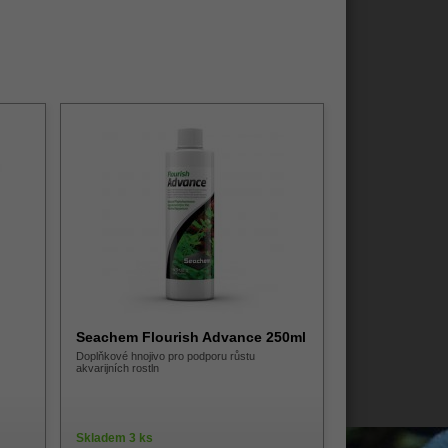
Seachem Flourish Advance 250ml
Doplňkové hnojivo pro podporu růstu
akvarijních rostln
Skladem 3 ks