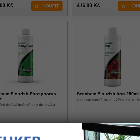
,00 Kč
416,00 Kč
hem Flourish Phosphorus
Seachem Flourish Iron 250ml
l
koncentrované železo - výživa pro rostli
ně dodává fosforečnany do akvária
dem 2 ks
Skladem 1 ks
,00 Kč
279,00 Kč