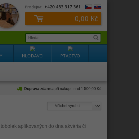
+420 483 317 361
Prodejna:
0,00 Kč
Y
HLODAVCI
PTACTVO
Doprava zdarma
při nákupu nad 1 500,00 Kč
 tobolek aplikovaných do dna akvária či