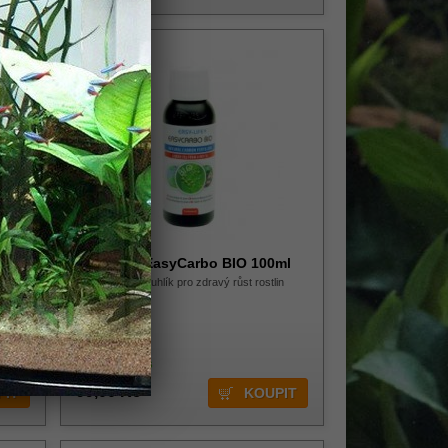
Easy-Life EasyCarbo BIO 100ml
 je
Přírodní tekutý uhlík pro zdravý růst rostlin
erý je
 pro
Skladem 2 ks
99,00 Kč