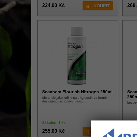
224,00 Kč
269
Seachem Flourish Nitrogen 250ml
Seac
250m
obsahuje jako jediný na trhu dusík ve formě
dusičnanů i amonných iontů
bezpeč
Skladem 1 ks
Skla
255,00 Kč
255