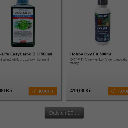
-Life EasyCarbo BIO 500ml
Hobby Oxy Fit 500ml
ní tekutý uhlík pro zdravý růst rostlin
OXY FIT - Více kyslíku - Více rovnováhy 
vitality
,00 Kč
419,00 Kč
Dalších 20 ...