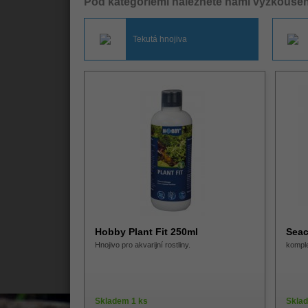
Pod kategoriemi naleznete námi vyzkoušen
Tekutá hnojiva
Hobby Plant Fit 250ml
Seac
Hnojivo pro akvarijní rostliny.
komple
Skladem 1 ks
Skla