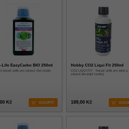
-Life EasyCarbo BIO 250ml
Hobby CO2 Liqui Fit 250ml
ní tekutý uhlík pro zdravý růst rostlin
CO2 LIQUI FIT - Tekutý uhlík pro silné a
zdravé akvarijní rostliny
,00 Kč
189,00 Kč