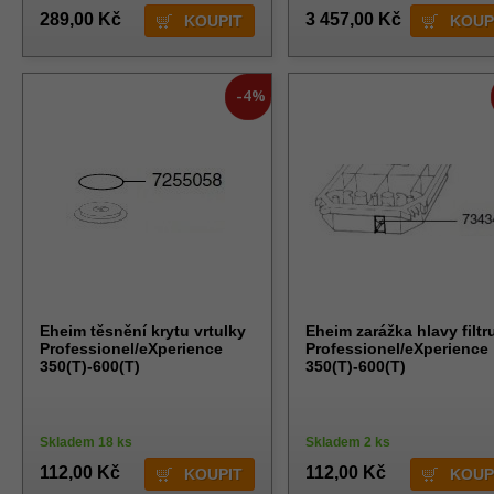
289,00 Kč
3 457,00 Kč
-4%
Eheim těsnění krytu vrtulky
Eheim zarážka hlavy filtr
Professionel/eXperience
Professionel/eXperience
350(T)-600(T)
350(T)-600(T)
Skladem 18 ks
Skladem 2 ks
112,00 Kč
112,00 Kč