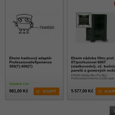
Eheim hadicový adaptér
Eheim nádoba filtru prof.
Professionel/eXperience
IIT/profssionel 600T
350(T)-600(T)
(sladkovodní), vč. boční
panelů a gumových noži
EHEIM nádoba filtru Pro filtry:
Professionel II thermo (2128) span
style="font-size: small;
Skladem 3 ks
981,00 Kč
5 577,00 Kč