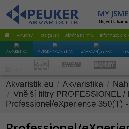
MY JSME
Největší kame
Aktuality
Fotogalerie
Akvária na míru
Informace pro 
AKVARISTIKA
MOŘSKÁ AKVARISTIKA
ZAHRADNÍ JEZÍRKA
TER
Akvaristik.eu
/
Akvaristika
/
Náhr
/
Vnější filtry PROFESSIONEL
Professionel/eXperience 350(T) -
Professionel/eXperien