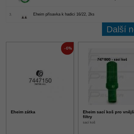
Eheim přísavka k hadici 16/22, 2ks
3.
Další 
-6%
Eheim zátka
Eheim sací koš pro vnějš
filtry
sací koš