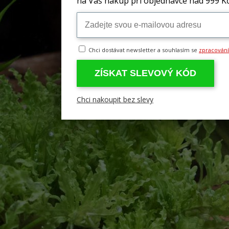
na Váš nákup při objednávce nad 999 K
Chci dostávat newsletter a souhlasím se
zpracován
ZÍSKAT SLEVOVÝ KÓD
Chci nakoupit bez slevy