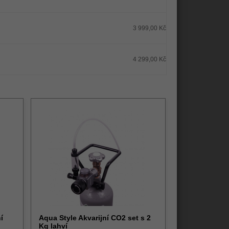
3 999,00 Kč
4 299,00 Kč
í
Aqua Style Akvarijní CO2 set s 2
Kg lahví