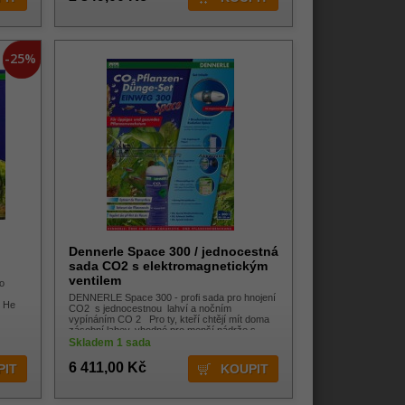
-25%
l
Dennerle Space 300 / jednocestná
sada CO2 s elektromagnetickým
ventilem
o
DENNERLE Space 300 - profi sada pro hnojení
, He
CO2 s jednocestnou lahví a nočním
vypínáním CO 2 Pro ty, kteří chtějí mít doma
zásobní lahev, vhodné pro menší nádrže s
malou spotř
Skladem 1 sada
6 411,00 Kč