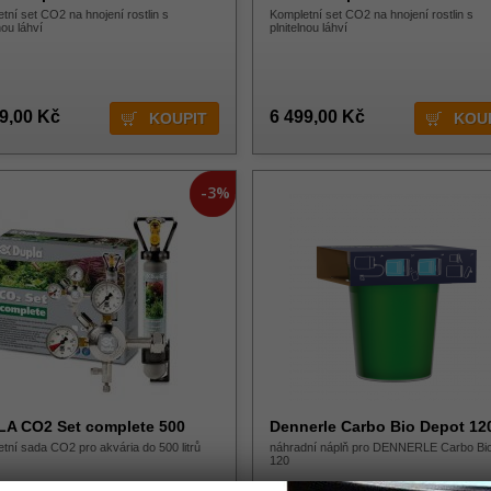
tní set CO2 na hnojení rostlin s
Kompletní set CO2 na hnojení rostlin s
nou láhví
plnitelnou láhví
9,00 Kč
6 499,00 Kč
-3%
A CO2 Set complete 500
Dennerle Carbo Bio Depot 12
tní sada CO2 pro akvária do 500 litrů
náhradní náplň pro DENNERLE Carbo Bio
120