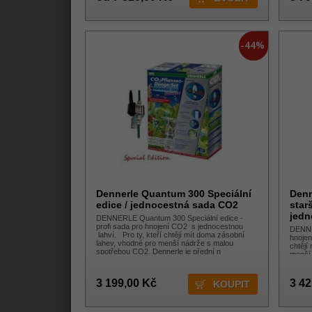
-44%
Dennerle Quantum 300 Speciální
Denn
edice / jednocestná sada CO2
star
jedn
DENNERLE Quantum 300 Speciální edice -
profi sada pro hnojení CO2 s jednocestnou
DENNE
lahví. Pro ty, kteří chtějí mít doma zásobní
hnojen
lahev, vhodné pro menší nádrže s malou
chtějí
spotřebou CO2. Dennerle je přední n
menší
3 199,00 Kč
3 42