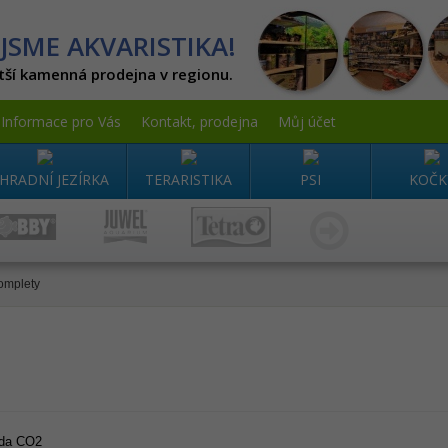
JSME AKVARISTIKA!
tší kamenná prodejna v regionu.
Informace pro Vás
Kontakt, prodejna
Můj účet
HRADNÍ JEZÍRKA
TERARISTIKA
PSI
KOČK
omplety
ada CO2