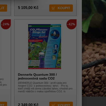
5 105,00 Kč
LIT
-24%
-42%
Dennerle Quantum 300 /
jednocestná sada CO2
pro
y,
DENNERLE Quantum 300 - profi sada pro
né pro
hnojení CO2 s jednocestnou lahví. Pro ty,
kteří chtějí mít doma zásobní lahev, vhodné pro
menší nádrže s malou spotřebou CO2. /s
2 349,00 Kč