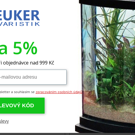
dem 2 ks
9,00 Kč
229,00 Kč
va 5%
i objednávce nad 999 Kč
sletter a souhlasím se
zpracováním osobních údajů
SLEVOVÝ KÓD
erle Carbo START M200 /
Dennerle Space 600 / plniteln
telná sada CO2
sada CO2 s elektromagnetic
ventilem
RLE Carbo START M200 - základní
slevy
ro hnojení CO2 s plnitelnou lahví 500 g
DENNERLE Space 600 - profi sada pro h
le je přední německý výrobce
CO2 s plnitelnou lahví a nočním vypíná
stické techniky, zaměření hlavně na ros
CO 2 Pro ty, kteří chtějí nekompromisně
nejlepší. span style="f