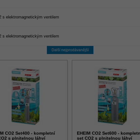
2 s elektromagnetickým ventilem
2 s elektromagnetickým ventilem
Další nejprodávanější
M CO2 Set400 - kompletní
EHEIM CO2 Set600 - kompletn
CO2 s plnitelnou láhví
set CO2 s plnitelnou láhví