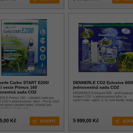
erle Carbo START E200/
DENNERLE CO2 Eclusive 600
ší verze Primus 160
jednocestná sada CO2
ocestná sada CO2
DENNERLE Ecklusive 600 - profi sada pr
hnojení CO2 s jednocestnou lahví p
RLE Primus 160 - základní sada pro
style="color: rgb(0, 0, 0); font-family: Arial
í CO2 s jednocestnou lahví Pro ty, kteří
 mít doma zásobní lahev, vhodné pro
 nádrže s malou spo
5,00 Kč
5 999,00 Kč