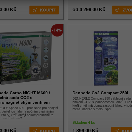
3,00 Kč
od 4 299,00 Kč
ZVO
-14%
erle Carbo NIGHT M600 /
Dennerle Co2 Compact 250l
telná sada CO2 s
DENNERLE Compact 250 základní sada 
tromagnetickým ventilem
hnojení CO2 s jednocestnou lahví Pro t
kteří chtějí mít doma zásobní lahev, vhod
LE Space 600 - profi sada pro hnojení
menší nádrže s malou spot
plnitelnou lahví a nočním vypínáním
ro ty, kteří chtějí nekompromisně to
ší. span style="f
Skladem 4 ks
3,00 Kč
1 899,00 Kč