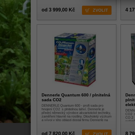
rostliny. Dlouho
od 3 999,00 Kč
4 17
ZVOLIT
Dennerle Quantum 600 / plnitelná
Denn
sada CO2
plni
elek
DENNERLE Quantum 600 - profi sada pro
hnojení CO2 s plnitelnou lahví. Dennerle je
DENNER
přední německý výrobce akvaristické techniky,
CO2 s 
zaměření hlavně na rostliny. Dlouholetý výzkum
CO 2 P
a vývoj v této oblasti dostal firmu Dennerle na
nejlep
absolutní špičk
od 7 820,00 Kč
8 79
ZVOLIT