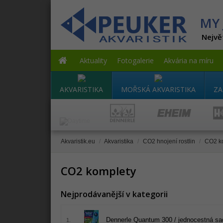
MY 
Nejvě
Aktuality
Fotogalerie
Akvária na míru
AKVARISTIKA
MOŘSKÁ AKVARISTIKA
ZA
Akvaristik.eu
/
Akvaristika
/
CO2 hnojení rostlin
/
CO2 k
CO2 komplety
Nejprodávanější v kategorii
Dennerle Quantum 300 / jednocestná s
1.