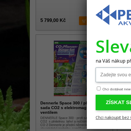
Skla
5 799,00 Kč
6 79
Sle
-48%
na Váš nákup př
Chci dostávat new
ZÍSKAT 
Dennerle Space 300 / plnitelná
Denn
sada CO2 s elektromagnetickým
plni
ventilem
DENNE
Chci nakoupit bez 
sada p
DENNERLE Space 300 - profi sada pro hnojení
Denner
CO2 s plnitelnou lahví a nočním vypínáním
akvari
CO 2 Dennerle je přední německý výrobce
akvaristické techniky, zaměření hlavně na