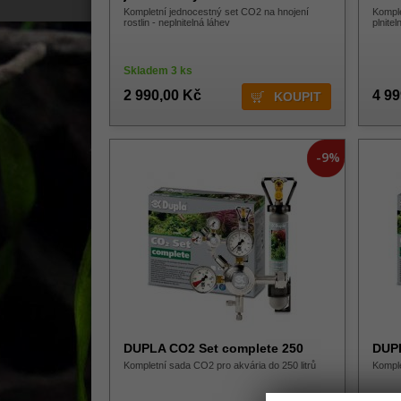
Kompletní jednocestný set CO2 na hnojení
Komple
rostlin - neplnitelná láhev
plnitel
Skladem 3 ks
2 990,00 Kč
4 99
-9%
DUPLA CO2 Set complete 250
DUPL
Kompletní sada CO2 pro akvária do 250 litrů
Komple