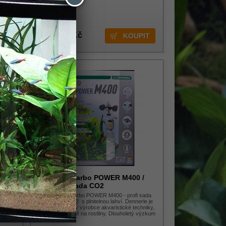
1 699,00 Kč
-58%
á
Dennerle Carbo POWER M400 /
kým
plnitelná sada CO2
DENNERLE Carbo POWER M400 - profi sada
pro hnojení CO2 s plnitelnou lahví. Dennerle je
nojení
přední německý výrobce akvaristické techniky,
ním
zaměření hlavně na rostliny. Dlouholetý výzkum
 to
a výv