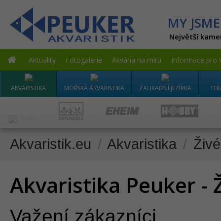
MY JSME
Největší kame
Aktuality
Fotogalerie
Akvária na míru
Informace pro 
AKVARISTIKA
MOŘSKÁ AKVARISTIKA
ZAHRADNÍ JEZÍRKA
TER
Akvaristik.eu
/
Akvaristika
/
Živé
Akvaristika Peuker - Ž
Važení zákazníci,