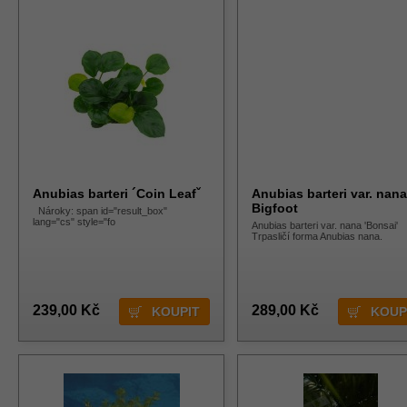
Anubias barteri ´Coin Leafˇ
Anubias barteri var. nana
Bigfoot
Nároky: span id="result_box"
lang="cs" style="fo
Anubias barteri var. nana 'Bonsai'
Trpasličí forma Anubias nana.
239,00 Kč
289,00 Kč