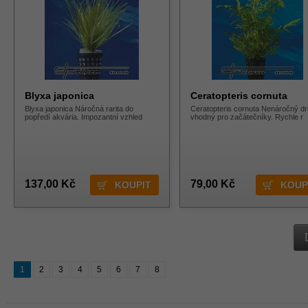
Blyxa japonica
Ceratopteris cornuta
Blyxa japonica Náročná rarita do
Ceratopteris cornuta Nenáročný d
popředí akvária. Impozantní vzhled
vhodný pro začátečníky. Rychle r
137,00 Kč
79,00 Kč
1
2
3
4
5
6
7
8