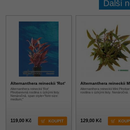
Další 
Alternanthera reineckii 'Rot'
Alternanthera reineckii M
Alternanthera reineckii 'Rot'
Alternanthera reineckii Mini Plnoba
Plnobarevná rostlina s úzkými listy.
rostlina s úzkými listy. Nenáročná.
Nenáročná. span style="font-size:
medium;"
119,00 Kč
129,00 Kč