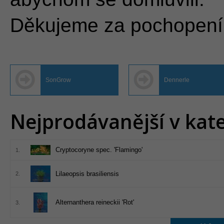
Děkujeme za pochopení
SonGrow
Dennerle
Nejprodávanější v kate
Cryptocoryne spec. 'Flamingo'
1.
Lilaeopsis brasiliensis
2.
Alternanthera reineckii 'Rot'
3.