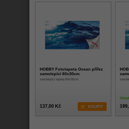
HOBBY Fototapeta Ocean přířez
HOBB
samolepící 60x30cm
samo
samolepící tapeta 60x30cm
samol
Skla
137,00 Kč
199