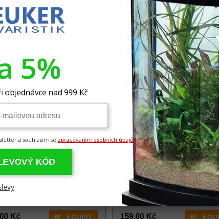
,00 Kč
372,00 Kč
va 5%
i objednávce nad 999 Kč
sletter a souhlasím se
zpracováním osobních údajů
Y Fototapeta Frosty přířez
HOBBY Fototapeta černá
SLEVOVÝ KÓD
lepící 120x50cm
samolepící formát 60x30cm
epící tapeta 120x50cm
samolepící tapeta 60x30cm
slevy
dem 2 ks
,00 Kč
159,00 Kč