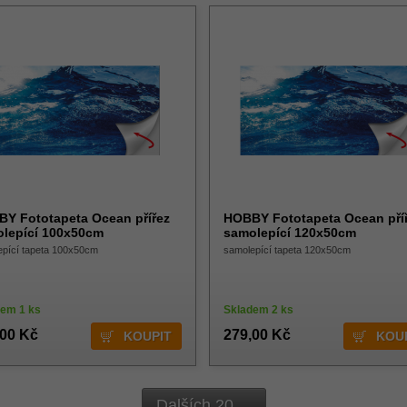
Y Fototapeta Ocean přířez
HOBBY Fototapeta Ocean pří
lepící 100x50cm
samolepící 120x50cm
epící tapeta 100x50cm
samolepící tapeta 120x50cm
dem 1 ks
Skladem 2 ks
,00 Kč
279,00 Kč
Dalších 20 ...