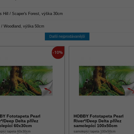
Hill / Scaper's Forest, výška 30cm
 / Woodland, výška 50cm
Další nejprodávanější
-10%
Y Fototapeta Pearl
HOBBY Fototapeta Pearl
r*/Deep Delta přířez
River*/Deep Delta přířez
lepící 60x30cm
samolepící 100x50cm
epící tapeta 60x30cm
samolepící tapeta 100x50cm