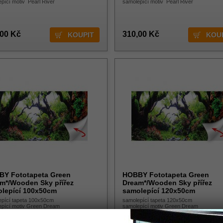
pící motiv Pearl River
samolepící motiv Pearl River
,00 Kč
310,00 Kč
Y Fototapeta Green
HOBBY Fototapeta Green
m*/Wooden Sky přířez
Dream*/Wooden Sky přířez
lepící 100x50cm
samolepící 120x50cm
epící tapeta 100x50cm
samolepící tapeta 120x50cm
epící motiv Green Dream
samolepící motiv Green Dream