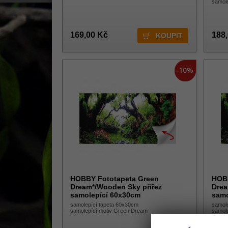
samole
169,00 Kč
188
-10%
HOBBY Fototapeta Green
HOBB
Dream*/Wooden Sky přířez
Drea
samolepící 60x30cm
samo
samolepící tapeta 60x30cm
samol
samolepící motiv Green Dream
samol