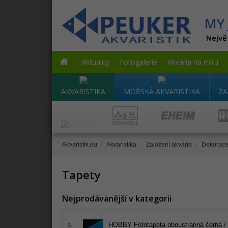
MY 
Nejvě
Aktuality
Fotogalerie
Akvária na míru
AKVARISTIKA
MOŘSKÁ AKVARISTIKA
ZA
Akvaristik.eu
/
Akvaristika
/
Založení akvária
/
Dekorace,
Tapety
Nejprodávanější v kategorii
HOBBY Fototapeta oboustranná černá /
1.