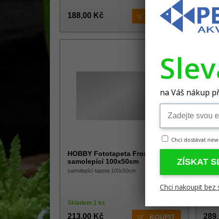
188,00 Kč
219
Sle
na Váš nákup př
Chci dostávat new
HOBBY Fototapeta Frosty přířez
HOBB
ZÍSKAT 
samolepící 100x50cm
samo
samolepící tapeta 100x50cm
samol
Chci nakoupit bez 
Skladem 1 ks
Skla
213,00 Kč
289