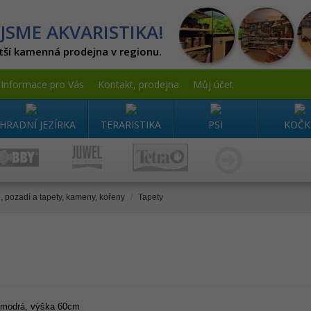
JSME AKVARISTIKA!
tší kamenná prodejna v regionu.
Informace pro Vás
Kontakt, prodejna
Můj účet
HRADNÍ JEZÍRKA
TERARISTIKA
PSI
KOČK
 pozadí a tapety, kameny, kořeny
/
Tapety
 modrá, výška 60cm