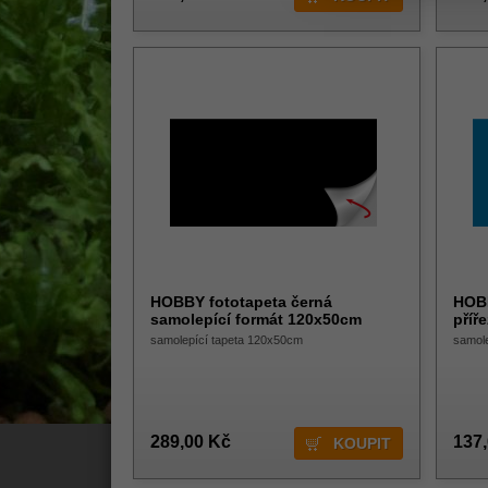
HOBBY fototapeta černá
HOBB
samolepící formát 120x50cm
příř
samolepící tapeta 120x50cm
samol
289,00 Kč
137