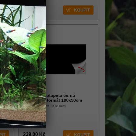
Skladem 1 ks
179,00 Kč
HOBBY Fototapeta černá
samolepící formát 100x50cm
samolepící tapeta 100x50cm
239,00 Kč