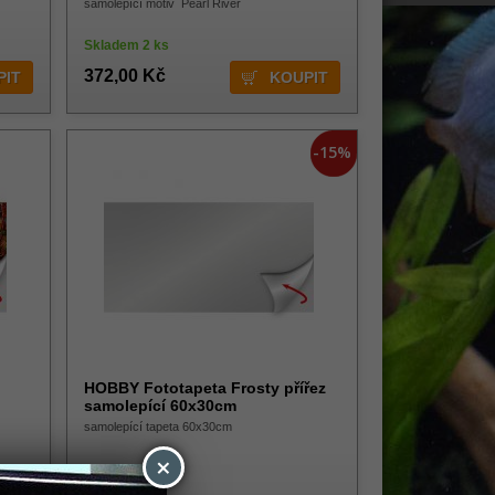
samolepící motiv Pearl River
Skladem 2 ks
372,00 Kč
-15%
HOBBY Fototapeta Frosty přířez
samolepící 60x30cm
samolepící tapeta 60x30cm
×