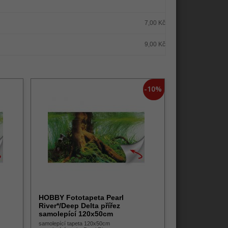
7,00 Kč
9,00 Kč
-10%
HOBBY Fototapeta Pearl
River*/Deep Delta přířez
samolepící 120x50cm
samolepící tapeta 120x50cm