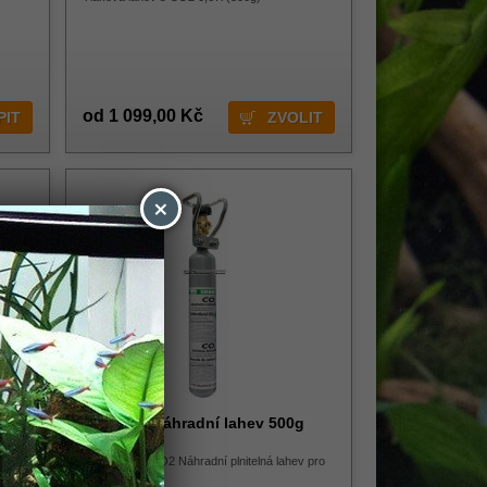
od 1 099,00 Kč
ZVOLIT
×
lní)
Dennerle náhradní lahev 500g
plnitelná
0g
DENNERLE CO2 Náhradní plnitelná lahev pro
systémy CO2