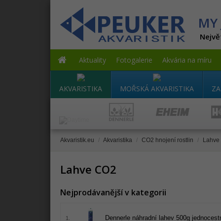
MY 
Nejvě
Aktuality
Fotogalerie
Akvária na míru
AKVARISTIKA
MOŘSKÁ AKVARISTIKA
ZA
Akvaristik.eu
/
Akvaristika
/
CO2 hnojení rostlin
/
Lahve
Lahve CO2
Nejprodávanější v kategorii
Dennerle náhradní lahev 500g jednocest
1.