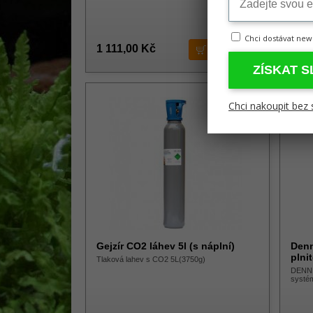
Chci dostávat new
1 111,00 Kč
1 79
ZÍSKAT 
Chci nakoupit bez 
Gejzír CO2 láhev 5l (s náplní)
Denn
plni
Tlaková lahev s CO2 5L(3750g)
DENNE
systé