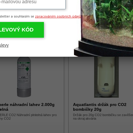
sletter a souhlasím se
zpracováním osobních údajů
9,00 Kč
1 899,00 Kč
SLEVOVÝ KÓD
slevy
erle náhradní lahev 2.000g
Aquatlantis držák pro CO2
telná
bombičky 20g
RLE CO2 Náhradní plnitelná lahev pro
Držák pro 20g CO2 bombičku se zavěše
my CO2
na okraj akvária