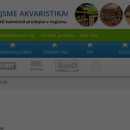
JSME AKVARISTIKA!
tší kamenná prodejna v regionu.
Informace pro Vás
Kontakt, prodejna
Můj účet
HRADNÍ JEZÍRKA
TERARISTIKA
PSI
KOČK
 CO2
ná