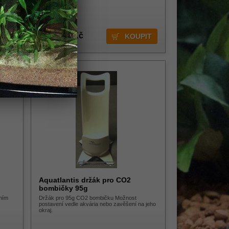
1 912,00 Kč
Aquatlantis držák pro CO2
bombičky 95g
ním
Držák pro 95g CO2 bombičku Možnost
postavení vedle akvária nebo zavěšení na jeho
okraj.