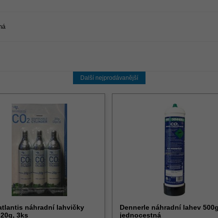
ná
Další nejprodávanější
tlantis náhradní lahvičky
Dennerle náhradní lahev 500
20g, 3ks
jednocestná