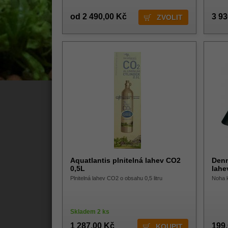
od 2 490,00 Kč
3 93
ZVOLIT
Aquatlantis plnitelná lahev CO2
Denn
0,5L
lahe
Plnitelná lahev CO2 o obsahu 0,5 litru
Noha 
Skladem 2 ks
1 287,00 Kč
199