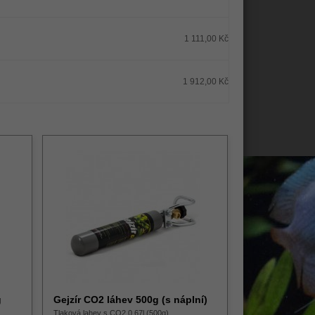
1 111,00 Kč
1 912,00 Kč
g
Gejzír CO2 láhev 500g (s náplní)
Tlaková lahev s CO2 0,67l (500g)