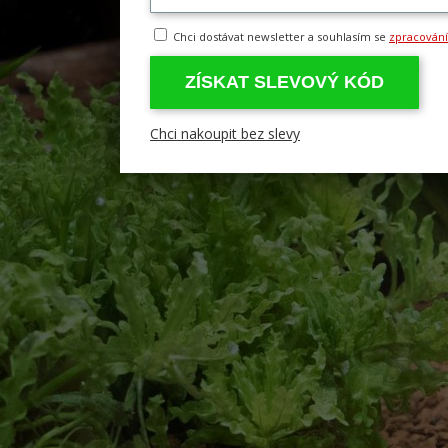
Chci dostávat newsletter a souhlasím se
zpracován
ZÍSKAT SLEVOVÝ KÓD
Chci nakoupit bez slevy