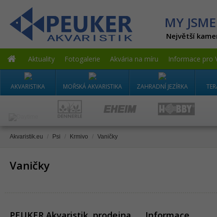
MY JSME
Největší kame
Aktuality
Fotogalerie
Akvária na míru
Informace pro 
AKVARISTIKA
MOŘSKÁ AKVARISTIKA
ZAHRADNÍ JEZÍRKA
TER
Akvaristik.eu
/
Psi
/
Krmivo
/
Vaničky
Vaničky
PEUKER Akvaristik, prodejna
Informace