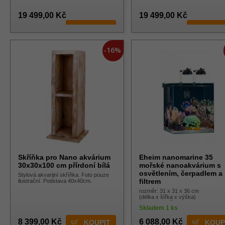
19 499,00 Kč
19 499,00 Kč
-16%
Skříňka pro Nano akvárium
Eheim nanomarine 35
30x30x100 cm přírdoní bílá
mořské nanoakvárium s
osvětlením, čerpadlem a
Stylová akvarijní skříňka. Foto pouze
filtrem
ilustrační. Podstava 40x40cm.
rozměr: 31 x 31 x 36 cm
(délka x šířka x výška)
objem: 35 litrů
Skladem 1 ks
8 399,00 Kč
6 088,00 Kč