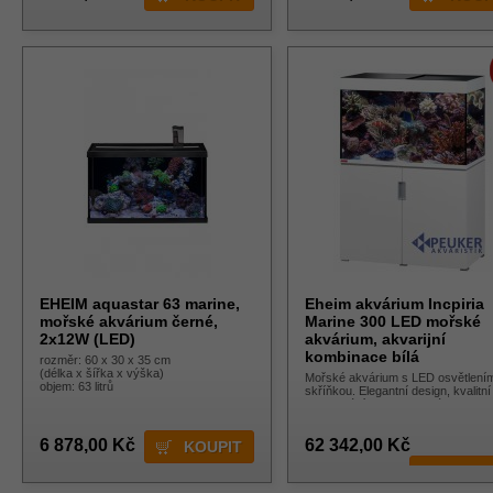
EHEIM aquastar 63 marine,
Eheim akvárium Incpiria
mořské akvárium černé,
Marine 300 LED mořské
2x12W (LED)
akvárium, akvarijní
kombinace bílá
rozměr: 60 x 30 x 35 cm
(délka x šířka x výška)
Mořské akvárium s LED osvětlení
objem: 63 litrů
skříňkou. Elegantní design, kvalitní
zpracování, sofistikovaná konstruk
perfektní technika, příjemné ticho,
optimální bezpečí - to je Incpiria Ma
6 878,00 Kč
62 342,00 Kč