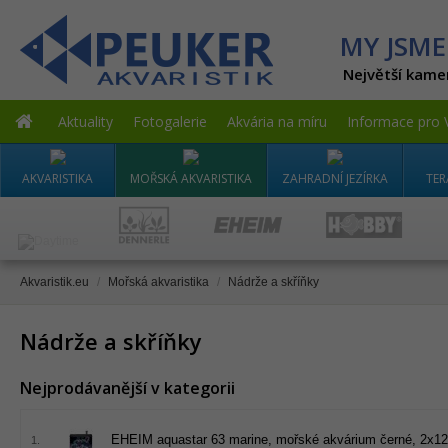
MY JSME
Největší kame
Aktuality
Fotogalerie
Akvária na míru
Informace pro 
AKVARISTIKA
MOŘSKÁ AKVARISTIKA
ZAHRADNÍ JEZÍRKA
TER
Akvaristik.eu
/
Mořská akvaristika
/
Nádrže a skříňky
Nádrže a skříňky
Nejprodávanější v kategorii
EHEIM aquastar 63 marine, mořské akvárium černé, 2x1
1.