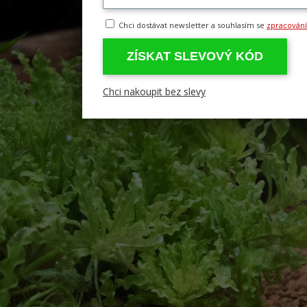
Chci dostávat newsletter a souhlasím se
zpracován
ZÍSKAT SLEVOVÝ KÓD
Chci nakoupit bez slevy