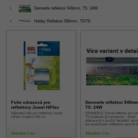
Dennerle reflektor 549mm, T5: 24W
2.
Hobby Reflektor 590mm, T5/T8
3.
Folie odrazová pro
Dennerle reflektor 549mm
reflektory Juwel HiFlex
T5: 24W
Náhradní folie pro reflektory Juwel
DENNERLE Trocal reflektor pro zá
HiFlex V balení 240 cm
T5 Dodáván již sestavený - ihned
připravený k použití Variabilní: akv
lze pootočením reflektoru nasvítit d
Skladem 3 ks
Skladem 2 ks