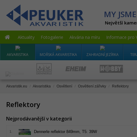
MY JSME
Největší kame
Aktuality
Fotogalerie
Akvária na míru
Informace pro 
AKVARISTIKA
MOŘSKÁ AKVARISTIKA
ZAHRADNÍ JEZÍRKA
TER
Akvaristik.eu
/
Akvaristika
/
Osvětlení
/
Osvětlení zářivky
/
Reflektory
Reflektory
Nejprodávanější v kategorii
Dennerle reflektor 849mm, T5: 39W
1.