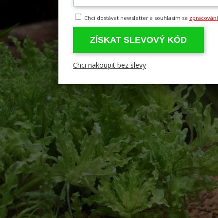
Chci dostávat newsletter a souhlasím se
zpracován
ZÍSKAT SLEVOVÝ KÓD
Chci nakoupit bez slevy