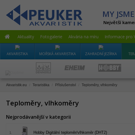
MY JSME
Největší kame
Aktuality
Fotogalerie
Akvária na míru
Informace pro 
AKVARISTIKA
MOŘSKÁ AKVARISTIKA
ZAHRADNÍ JEZÍRKA
TER
Akvaristik.eu
/
Teraristika
/
Příslušenství
/
Teploměry, vlhkoměry
Teploměry, vlhkoměry
Nejprodávanější v kategorii
Hobby Digitální teploměr/vlhkoměr (DHT2)
1.