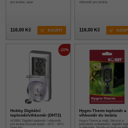
pro terária. span
vlhkoměr pro terária.
116,00 Kč
116,00 Kč
-20%
Hobby Digitální
Hygro-Therm teploměr a
teploměr/vlhkoměr (DHT2)
vlhkoměr do terária
HOBBY Digitální teploměr / vlhkoměr
Hygro-Therm je malý, šikovný a
pro terária Rozsah teplot: -20°C - 60°C
jednoduše ovladatelný, digitální te
span id="
a vlhkoměr. Skvěle se hodí na měř