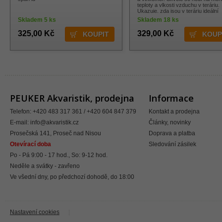
teploty a vlkosti vzduchu v teráriu.
Ukazuje, zda jsou v teráriu ideální
podmínky nebo zda je potřeba
Skladem 5 ks
Skladem 18 ks
zasáhnout. Hygro-Therm měří na +
0,5° C, +/-3 % přesně.
325,00 Kč
329,00 Kč
PEUKER Akvaristik, prodejna
Informace
Telefon: +420 483 317 361 / +420 604 847 379
Kontakt a prodejna
E-mail:
info@akvaristik.cz
Články, novinky
Prosečská 141, Proseč nad Nisou
Doprava a platba
Otevírací doba
Sledování zásilek
Po - Pá 9:00 - 17 hod., So: 9-12 hod.
Neděle a svátky - zavřeno
Ve všední dny, po předchozí dohodě, do 18:00
Nastavení cookies
|