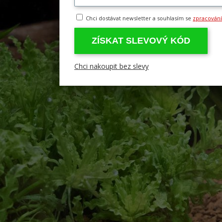
Chci dostávat newsletter a souhlasím se
zpracován
ZÍSKAT SLEVOVÝ KÓD
Chci nakoupit bez slevy