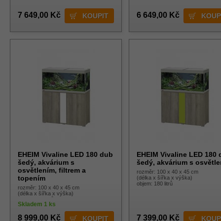
7 649,00 Kč
6 649,00 Kč
EHEIM Vivaline LED 180 dub
EHEIM Vivaline LED 180 
šedý, akvárium s
šedý, akvárium s osvětl
osvětlením, filtrem a
rozměr: 100 x 40 x 45 cm
topením
(délka x šířka x výška)
objem: 180 litrů
rozměr: 100 x 40 x 45 cm
(délka x šířka x výška)
objem: 180 litrů
Skladem 1 ks
8 999,00 Kč
7 399,00 Kč