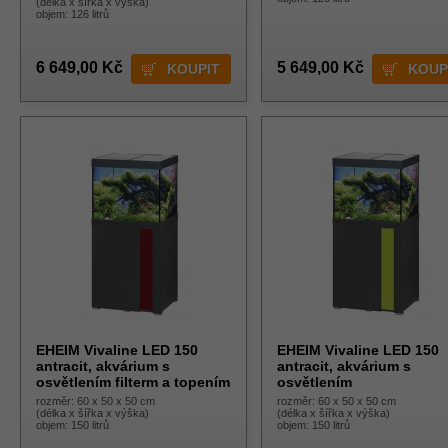
(délka x šířka x výška)
objem: 126 litrů
6 649,00 Kč
5 649,00 Kč
EHEIM Vivaline LED 150
EHEIM Vivaline LED 150
antracit, akvárium s
antracit, akvárium s
osvětlením filterm a topením
osvětlením
rozměr: 60 x 50 x 50 cm
rozměr: 60 x 50 x 50 cm
(délka x šířka x výška)
(délka x šířka x výška)
objem: 150 litrů
objem: 150 litrů