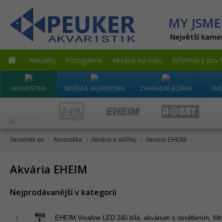
MY JSME
Největší kame
Aktuality
Fotogalerie
Akvária na míru
Informace pro 
AKVARISTIKA
MOŘSKÁ AKVARISTIKA
ZAHRADNÍ JEZÍRKA
TER
Akvaristik.eu
/
Akvaristika
/
Akvária a skříňky
/
Akvária EHEIM
Akvária EHEIM
Nejprodávanější v kategorii
EHEIM Vivaline LED 240 bílá, akvárium s osvětlením, fil
1.