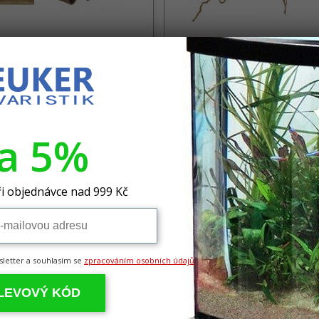
sy Caves vel. M 2ks
HOBBY Fingerwood S, 20 - 3
ní úkryt a krmivo pro krevetky a
Přírodní dekorativní kořen
atlé
va 5%
,00 Kč
265,00 Kč
i objednávce nad 999 Kč
sletter a souhlasím se
zpracováním osobních údajů
SLEVOVÝ KÓD