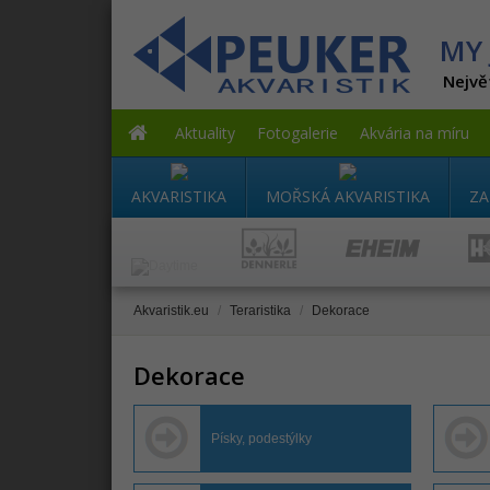
MY 
Nejvě
Aktuality
Fotogalerie
Akvária na míru
AKVARISTIKA
MOŘSKÁ AKVARISTIKA
ZA
Akvaristik.eu
/
Teraristika
/
Dekorace
Dekorace
Písky, podestýlky