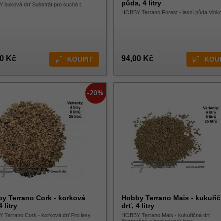
půda, 4 litry
buková drť Substrát pro suchá t
HOBBY Terrano Forest - lesní půda Vlhk
00 Kč
94,00 Kč
-20%
y Terrano Cork - korková
Hobby Terrano Mais - kukuři
4 litry
drť, 4 litry
Terrano Cork - korková drť Pro lesy
HOBBY Terrano Mais - kukuřičná drť