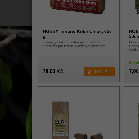
HOBBY Terrano Koko Chips, 650
HOBB
g
30cm
Lisovaný blok pro vytvoření přírodního
Oboust
substrátu pro terária s deštným pralesem
Cena j
Výška
Skla
78,00 Kč
7,00