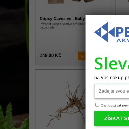
Cripsy Caves vel. Baby 2ks
Crip
Přírodní úkryt a krmivo pro krevetky a
Přírod
bezobratlé
bezobr
Sle
149,00 Kč
149
na Váš nákup př
Chci dostávat new
ZÍSKAT 