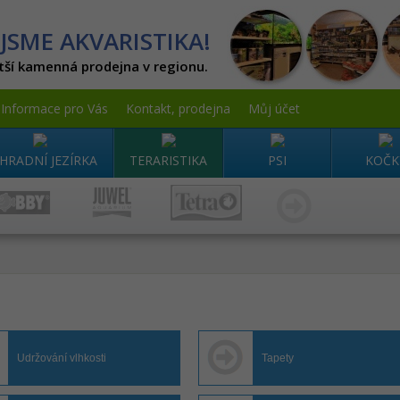
JSME AKVARISTIKA!
tší kamenná prodejna v regionu.
Informace pro Vás
Kontakt, prodejna
Můj účet
HRADNÍ JEZÍRKA
TERARISTIKA
PSI
KOČK
Udržování vlhkosti
Tapety