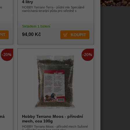
4 litry
os
HOBBY Terrano Terra - půdní mix Speciálně
namíchaná terarijní půda pro středně s
Skladem 1 balení
94,00 Kč
-20%
-20%
čná
Hobby Terrano Moos - přírodní
mech, cca 100g
HOBBY Terrano Moos - přírodní mech Sušené