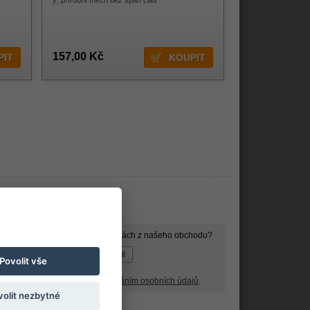
ý, přírodní mech bez span clas
157,00 Kč
ormace o slevách, akcích a novinkách z našeho obchodu?
Povolit vše
wsletter a souhlasím se
zpracováním osobních údajů
.
volit nezbytné