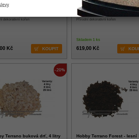
slevy
Y Fingerwood S Dark 20 -
HOBBY Fingerwood L Dark 40
m
60 cm
ní dekorativní kořen
Přírodní dekorativní kořen
Skladem 1 ks
,00 Kč
619,00 Kč
-20%
y Terrano buková drť, 4 litry
Hobby Terrano Forest - lesní