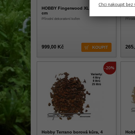
Chci nakoupit bez 
HOBBY Fingerwood XL, 60 - 80
HOBB
cm
30 c
Přírodní dekorativní kořen
Přírod
999,00 Kč
265
-20%
Hobby Terrano borová kůra, 4
Hobb