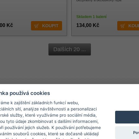
Bezprašný a bezluskový /spa
Skladem 1 balení
,00 Kč
134,00 Kč
Dalších 20 ...
rmace
Obchodní podmínky
Newsletter
nka používá cookies
a prodejna
Obchodní podmínky
áme k zajištění základních funkcí webu,
Chcete dostávat inf
novinky
Ochrana osobních údajů
iálních sítí, analýze návštěvnosti a personalizaci
rské služby, které využíváme pro sociální média,
 a platba
Reklamace
hou tyto údaje zkombinovat s dalšími informacemi,
í zásilek
Odstoupení od kupní smlouvy
Chci dostávat ne
 při používání jejich služeb. K používání potřebujeme
Po
váním souborů cookies, které se dočasně ukládají