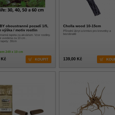
Y oboustranné pozadí 1/5,
Cholla wood 10-15cm
 výška / motiv rostlin
Přírodní úkryt a krmivo pro krevetky a
bezobratlé
ranná tapeta za akvárium. Vzor rostliny.
e uvedena za 10 cm .
 tapety: 30cm
dem 249 x 10 cm
 Kč
139,00 Kč