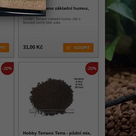
 -
Hobby Terrano základní humus,
na 1,5 litru
HOBBY Terrano základní humus Jde o
lisovaný suchý blok subs
31,00 Kč
-20%
-20%
Hobby Terrano Terra - půdní mix,