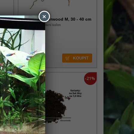
×
0 cm
HOBBY Fingerwood M, 30 - 40 cm
Přírodní dekorativní kořen
Skladem 1 ks
379,00 Kč
-21%