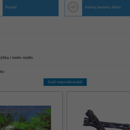
Pozadí
Kořeny, kameny, dřevo
ška / motiv rostlin
tru
Další nejprodávanější