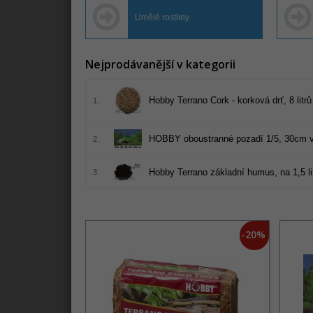
Umělé rostliny
Nejprodávanější v kategorii
Hobby Terrano Cork - korková drť, 8 litrů
1.
HOBBY oboustranné pozadí 1/5, 30cm vý
2.
Hobby Terrano základní humus, na 1,5 li
3.
-20%