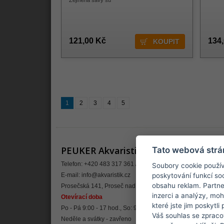
Zejména savý su
121,00 Kč
134
1
2
3
4
5
PEUKER Akvaristik, prodejna
Info
Tato webová strá
Telefon: +420 483 317 361 / +420 604 847 379
Kontakt 
Soubory cookie použív
E-mail:
info@akvaristik.cz
Články, 
poskytování funkcí soc
obsahu reklam. Partne
Prosečská 141, Proseč nad Nisou
Doprava
inzerci a analýzy, mo
Otevírací doba
Sledován
které jste jim poskytli
Po - Pá 9:00 - 17 hod., So: 9-12 hod.
Váš souhlas se zpraco
Neděle a svátky - zavřeno