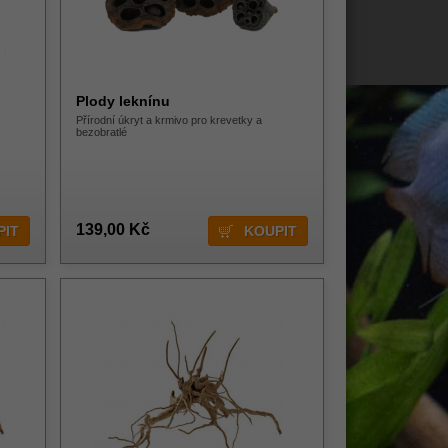
Plody leknínu
Přírodní úkryt a krmivo pro krevetky a
bezobratlé
139,00 Kč