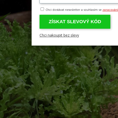
Chci dostávat newsletter a souhlasím se
zpracován
ZÍSKAT SLEVOVÝ KÓD
Chci nakoupit bez slevy