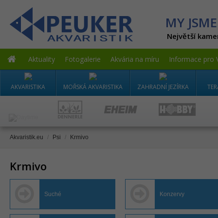
MY JSME
Největší kame
Aktuality
Fotogalerie
Akvária na míru
Informace pro 
AKVARISTIKA
MOŘSKÁ AKVARISTIKA
ZAHRADNÍ JEZÍRKA
TER
Akvaristik.eu
/
Psi
/
Krmivo
Krmivo
Suché
Konzervy