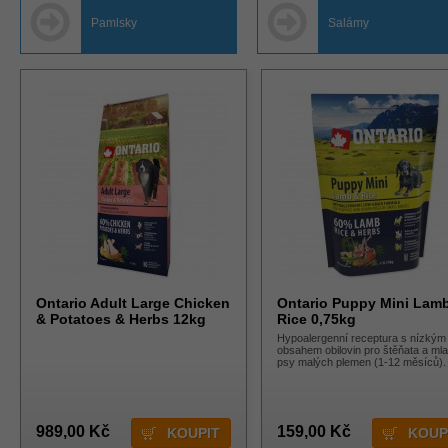
Pamlsky
Salámy
Ontario Adult Large Chicken
Ontario Puppy Mini Lam
& Potatoes & Herbs 12kg
Rice 0,75kg
Hypoalergenní receptura s nízkým
obsahem obilovin pro štěňata a ml
psy malých plemen (1-12 měsíců).
989,00 Kč
159,00 Kč