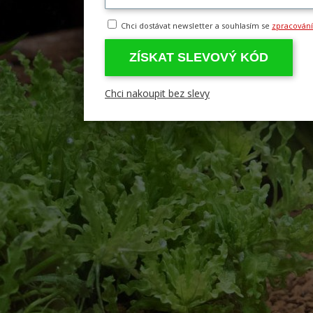
Chci dostávat newsletter a souhlasím se
zpracován
ZÍSKAT SLEVOVÝ KÓD
Chci nakoupit bez slevy