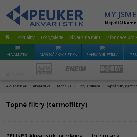
MY JSME
Největší kame
Aktuality
Fotogalerie
Akvária na míru
Informace pro 
AKVARISTIKA
MOŘSKÁ AKVARISTIKA
ZAHRADNÍ JEZÍRKA
TER
Akvaristik.eu
/
Akvaristika
/
Technika
/
Filtry a filtrace
/
Topné filtry (termofi
Topné filtry (termofiltry)
PEUKER Akvaristik, prodejna
Informace