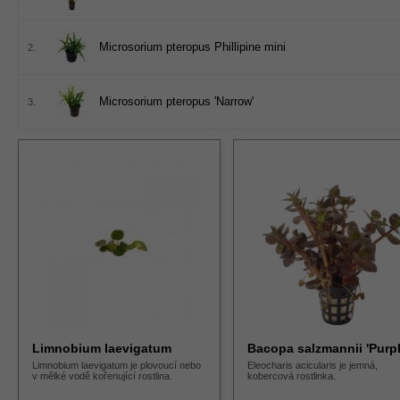
Microsorium pteropus Phillipine mini
2.
Microsorium pteropus 'Narrow'
3.
Limnobium laevigatum
Bacopa salzmannii 'Purpl
Limnobium laevigatum je plovoucí nebo
Eleocharis acicularis je jemná,
v mělké vodě kořenující rostlina.
kobercová rostlinka.