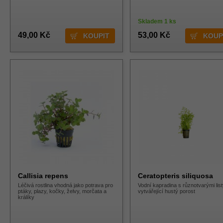
Skladem 1 ks
49,00 Kč
53,00 Kč
Callisia repens
Ceratopteris siliquosa
Léčivá rostlina vhodná jako potrava pro
Vodní kapradina s různotvarými lis
ptáky, plazy, kočky, želvy, morčata a
vytvářející hustý porost
králíky