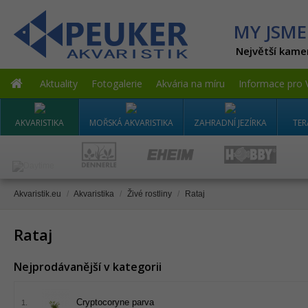
MY JSME
Největší kame
Aktuality
Fotogalerie
Akvária na míru
Informace pro 
AKVARISTIKA
MOŘSKÁ AKVARISTIKA
ZAHRADNÍ JEZÍRKA
TER
Akvaristik.eu
/
Akvaristika
/
Živé rostliny
/
Rataj
Rataj
Nejprodávanější v kategorii
Cryptocoryne parva
1.