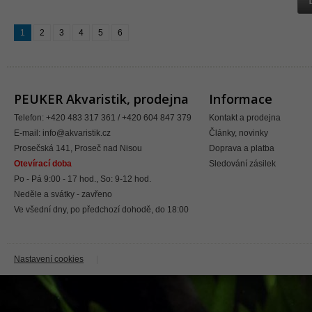
1
2
3
4
5
6
PEUKER Akvaristik, prodejna
Informace
Telefon: +420 483 317 361 / +420 604 847 379
Kontakt a prodejna
E-mail:
info@akvaristik.cz
Články, novinky
Prosečská 141, Proseč nad Nisou
Doprava a platba
Otevírací doba
Sledování zásilek
Po - Pá 9:00 - 17 hod., So: 9-12 hod.
Neděle a svátky - zavřeno
Ve všední dny, po předchozí dohodě, do 18:00
Nastavení cookies
|