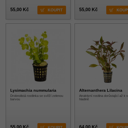
55,00 Kč
55,00 Kč
Lysimachia nummularia
Alternanthera Lilacina
Drobnolistá rostlinka se svěží zelenou
Atraktivní rostlina dorůstající až k 
barvou
hladině
55,00 Kč
64,00 Kč