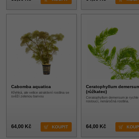
Cabomba aquatica
Ceratophyllum demersu
(růžkatec)
Křehká, ale velice atraktivní rostlina se
svěží zelenou barvou
Ceratophyllum demersum je rychle
rostoucí, nenáročná rostlina.
64,00 Kč
64,00 Kč