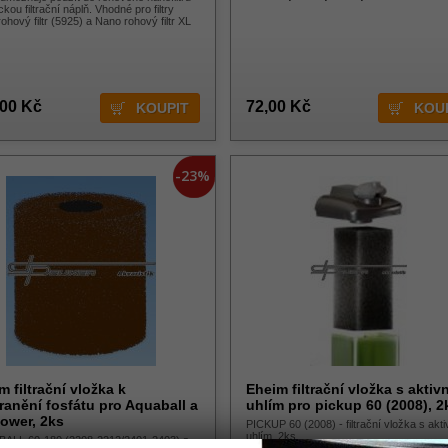
ckou filtrační náplň. Vhodné pro filtry
ohový filtr (5925) a Nano rohový filtr XL
,00 Kč
72,00 Kč
-23%
m filtrační vložka k
Eheim filtrační vložka s aktiv
ranění fosfátu pro Aquaball a
uhlím pro pickup 60 (2008), 2
ower, 2ks
PICKUP 60 (2008) - filtrační vložka s akt
uhlím, 2ks
ALL 60-180 (2208-2212/2401-2403) a