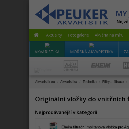
MY 
Nejvě
Aktuality
Fotogalerie
Akvária na míru
AKVARISTIKA
MOŘSKÁ AKVARISTIKA
ZA
Akvaristik.eu
/
Akvaristika
/
Technika
/
Filtry a filtrace
/
Originální vložky do vnitřních f
Nejprodávanější v kategorii
Eheim filtrační molitanová vložka pro Aq
1.