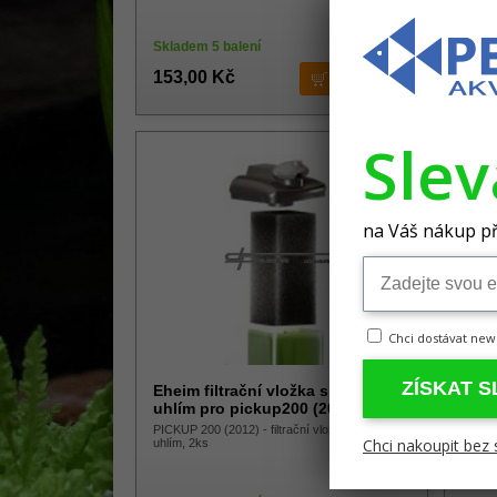
BIOPOW
odstra
Skladem 5 balení
153,00 Kč
249
Sle
-23%
na Váš nákup př
Chci dostávat new
ZÍSKAT 
Eheim filtrační vložka s aktivním
Hobb
uhlím pro pickup200 (2012), 2ks
bubl
PICKUP 200 (2012) - filtrační vložka s aktivním
filtrač
Chci nakoupit bez 
uhlím, 2ks