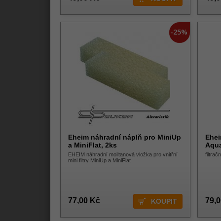
-25%
Eheim náhradní náplň pro MiniUp
Ehei
a MiniFlat, 2ks
Aqua
EHEIM náhradní molitanová vložka pro vnitřní
filtrač
mini filtry MiniUp a MiniFlat
77,00 Kč
79,