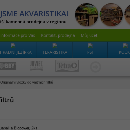
JSME AKVARISTIKA!
tší kamenná prodejna v regionu.
Informace pro Vás
Kontakt, prodejna
Můj účet
HRADNÍ JEZÍRKA
TERARISTIKA
PSI
KOČK
Originální vložky do vnitřních filtrů
iltrů
uaball a Biopower, 2ks