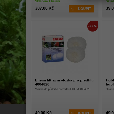
Skladem 1 balení
Sklad
387,00 Kč
39,
-44%
Eheim filtrační vložka pro předfiltr
Hobb
4004620
bubl
Vložka do půdního předfiltru EHEIM 4004620
filtrač
49,00 Kč
49,