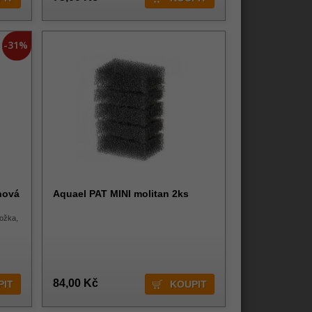
-31%
anová
Aquael PAT MINI molitan 2ks
ložka,
84,00 Kč