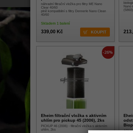
biologi
náhradní filtrační vložka pro filtry ME Nano
Nano r
Clear 40/60
(5860)
plně kompatibilní s filtry Dennerle Nano Clean
40/60
Skladem 1 balení
339,00 Kč
213
-26%
Eheim filtrační vložka s aktivním
Ehei
uhlím pro pickup 45 (2006), 2ks
odst
Biop
PICKUP 46 (2006) - filtrační vložka s aktivním
uhlím, 2ks
AQUAB