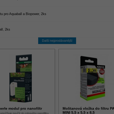
átu pro Aquaball a Biopower, 2ks
ll, 2ks
Další nejprodávanější
erle modul pro nanofiltr
Molitanová vložka do filtru P
MINI 5,5 x 5,5 x 8,5
umožňuje použít do rohového nanofiltru