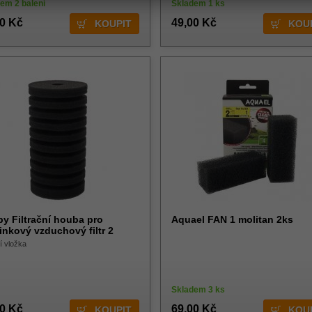
em 2 balení
Skladem 1 ks
00 Kč
49,00 Kč
y Filtrační houba pro
Aquael FAN 1 molitan 2ks
inkový vzduchový filtr 2
ní vložka
Skladem 3 ks
00 Kč
69,00 Kč