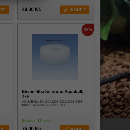
49,00 Kč
-33%
Eheim filtrační rouno Aquaball,
3ks
AQUABALL 60-180 (2208-2212/2401-2403) -
filtrační molitanová vložka, 3ks
Skladem 17 balení
75,00 Kč