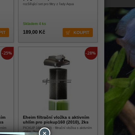
rozšiřující set pro filtry z řady Aqua
Skladem 4 ks
189,00 Kč
-25%
-28%
ním
Eheim filtrační vložka s aktivním
ks
uhlím pro pickup160 (2010), 2ks
ivním
PICKUP 160 (2010) - filtrační vložka s aktivním
×
uhlím, 2ks