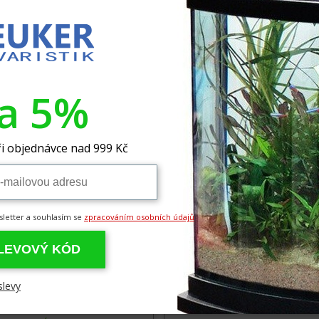
ER 160-240 - filtrační vložka k
nění fosfátu, 2ks
,00 Kč
332,00 Kč
va 5%
i objednávce nad 999 Kč
sletter a souhlasím se
zpracováním osobních údajů
SLEVOVÝ KÓD
y Filtrační houba pro
Aquael FAN mikro molitan 2k
inkový vzduchový filtr 1
ní vložka
slevy