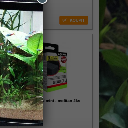
339,00 Kč
s
Aquael FAN mini - molitan 2ks