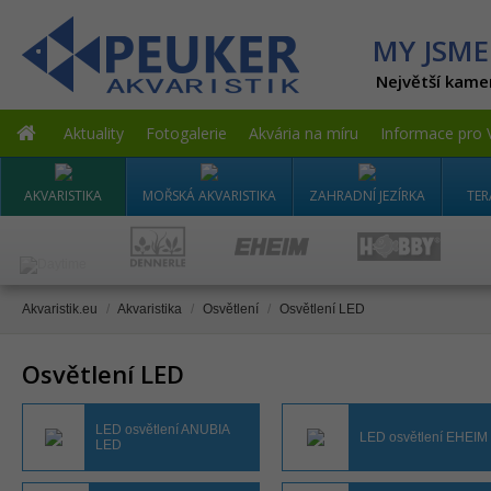
MY JSME
Největší kame
Aktuality
Fotogalerie
Akvária na míru
Informace pro 
AKVARISTIKA
MOŘSKÁ AKVARISTIKA
ZAHRADNÍ JEZÍRKA
TER
Akvaristik.eu
/
Akvaristika
/
Osvětlení
/
Osvětlení LED
Osvětlení LED
LED osvětlení ANUBIA
LED osvětlení EHEIM
LED