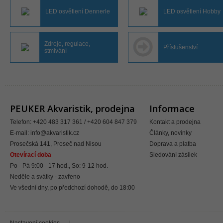
LED osvětlení Dennerle
LED osvětlení Hobby
Zdroje, regulace,
Příslušenství
stmívání
PEUKER Akvaristik, prodejna
Informace
Telefon: +420 483 317 361 / +420 604 847 379
Kontakt a prodejna
E-mail:
info@akvaristik.cz
Články, novinky
Prosečská 141, Proseč nad Nisou
Doprava a platba
Otevírací doba
Sledování zásilek
Po - Pá 9:00 - 17 hod., So: 9-12 hod.
Neděle a svátky - zavřeno
Ve všední dny, po předchozí dohodě, do 18:00