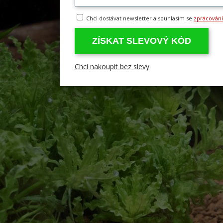
Chci dostávat newsletter a souhlasím se
zpracován
ZÍSKAT SLEVOVÝ KÓD
Chci nakoupit bez slevy