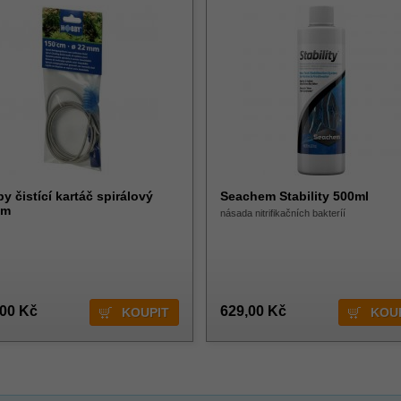
y čistící kartáč spirálový
Seachem Stability 500ml
cm
násada nitrifikačních bakteríí
,00 Kč
629,00 Kč