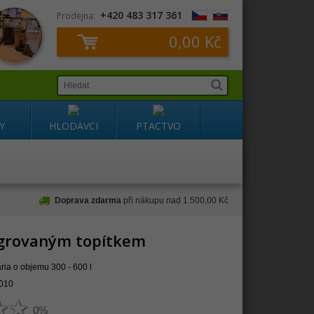
+420 483 317 361
Prodejna:
0,00 Kč
Y
HLODAVCI
PTACTVO
Doprava zdarma
při nákupu nad 1 500,00 Kč
ntegrovaným topítkem
vária o objemu 300 - 600 l
010
0%