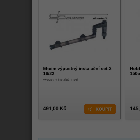
Eheim výpustný instalační set-2
Hobb
16/22
150
výpustný instalační set
491,00 Kč
145