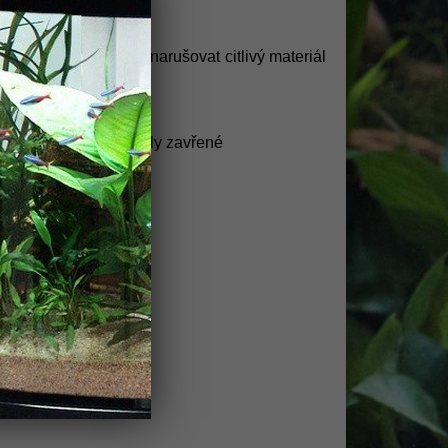
ištění bez nutnosti narušovat citlivý materiál
ž jsou hadicové ventily zavřené
 nádobou