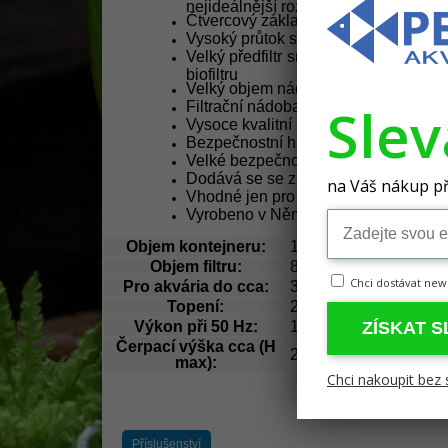
nejideálnější rozsah teploty vody pro 
Čtvercový základní tvar pro velký obje
Vysoký průtok s velmi nízkou spotře
Velký předfiltr snadno přístupný (př
biofiltru
Velký objem nádoby a filtru
Sle
Filtrační nádoba se rychle plní díky
Vysoce kvalitní keramická osička a pr
Bezpečnostní hadicový adaptér se sn
Velké bezpečnostní uzavírací spony 
Dodává se se základním instalačním 
na Váš nákup př
Vhodné jen pro sladkou
Vyrobeno v Německu
Objem kontejneru:
14,2 l
Objem filtru:
8,6 l
Chci dostávat new
Pro akvária do cca:
300 l–600 l
Topení:
210 wattů
Výkon při 50 Hz:
19W
ZÍSKAT 
Čerpací výška cca (H
2,0 m
max):
Chci nakoupit bez 
Příslušenství