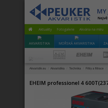
MY 
Nejvě
Aktuality
Fotogalerie
Akvária na míru
AKVARISTIKA
MOŘSKÁ AKVARISTIKA
ZA
Akvaristik.eu
/
Akvaristika
/
Technika
/
Filtry a filtrace
/
EHEIM professionel 4 600T(2375