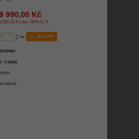
9 990,00
Kč
8 256,20
Kč bez DPH 21 %
ks
ZDARMA
2 - 3 týdny
Eheim
24 měsíců