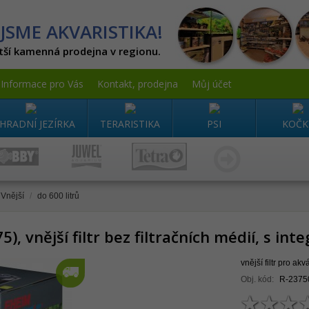
JSME AKVARISTIKA!
tší kamenná prodejna v regionu.
Informace pro Vás
Kontakt, prodejna
Můj účet
HRADNÍ JEZÍRKA
TERARISTIKA
PSI
KOČK
Vnější
/
do 600 litrů
), vnější filtr bez filtračních médií, s i
vnější filtr pro ak
Obj. kód:
R-2375