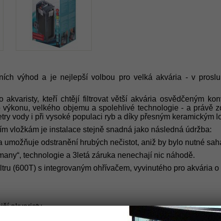
čních výhod
a je nejlepší volbou pro velká akvária - v pros
akvaristy, kteří chtějí filtrovat větší akvária osvědčeným k
výkonu, velkého objemu a spolehlivé technologie - a právě zde 
ametry vody i při vysoké populaci ryb a díky přesným keramickým 
ním vložkám je instalace stejně snadná jako následná údržba:
 umožňuje odstranění hrubých nečistot, aniž by bylo nutné sahat 
many“, technologie a 3letá záruka nenechají nic náhodě.
ofiltru (600T) s integrovaným ohřívačem, vyvinutého pro akvária o
ší akvaristy
o je součástí nádoby filtru pro nejefektivnějšá ohřev vody a