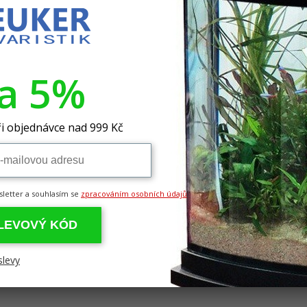
většinu akvarijních ryb a rostlin.
m filtru a vysokou stabilitu
bou energie
ímo pod hlavou čerpadla) pro rychlé odstranění mechanického zneč
va 5%
 integrované sací pomůcce(tlačítko pumpy)
yžová ložiska odolná proti opotřebení zaručují tichý chod
adno ovladatelnou pákou - adaptér lze uvolnit pouze tehdy, kdy
pro pevné a bezpečné spojení mezi hlavou čerpadla a filtrační
příslušenstvím
i objednávce nad 999 Kč
sletter a souhlasím se
zpracováním osobních údajů
SLEVOVÝ KÓD
slevy