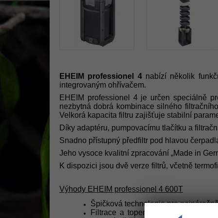
EHEIM professionel 4
nabízí několik funk
integrovaným ohřívačem.
EHEIM professionel 4 je určen speciálně pro 
nezbytná dobrá kombinace silného filtračního 
Velkorá kapacita filtru zajišťuje stabilní par
Díky adaptéru, pumpovacímu tlačítku a filtrač
Snadno přístupný předfiltr pod hlavou čerpadla
Jeho vysoce kvalitní zpracování „Made in Ger
K dispozici jsou dvě verze filtrů, včetně term
Výhody EHEIM professionel 4 600T
Špičková technologie pro nejnáročněj
Filtrace a topení v jednom – topítk