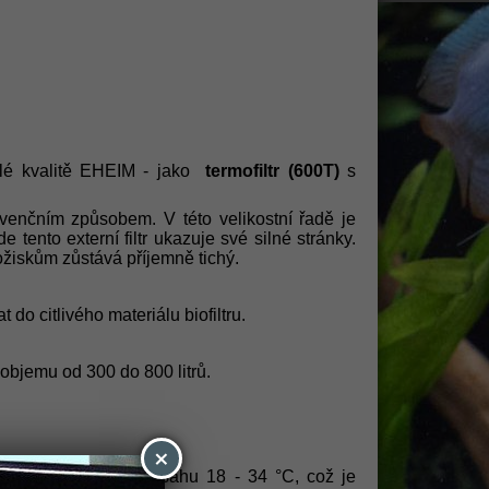
lulé kvalitě EHEIM - jako
termofiltr (600T)
s
onvenčním způsobem. V této velikostní řadě je
tento externí filtr ukazuje své silné stránky.
ložiskům zůstává příjemně tichý.
do citlivého materiálu biofiltru.
 objemu od 300 do 800 litrů.
×
 lze ho nastavit v rozsahu 18 - 34 °C, což je