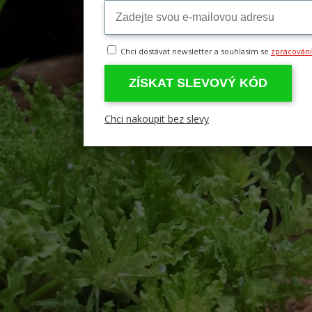
Chci dostávat newsletter a souhlasím se
zpracován
ZÍSKAT SLEVOVÝ KÓD
Chci nakoupit bez slevy