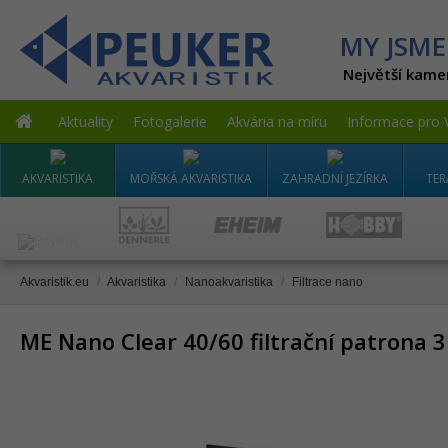
MY JSME
Největší kame
Aktuality
Fotogalerie
Akvária na míru
Informace pro 
AKVARISTIKA
MOŘSKÁ AKVARISTIKA
ZAHRADNÍ JEZÍRKA
TER
Akvaristik.eu
/
Akvaristika
/
Nanoakvaristika
/
Filtrace nano
ME Nano Clear 40/60 filtrační patrona 