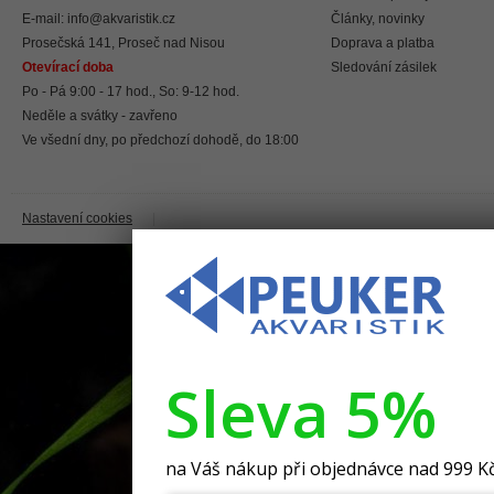
E-mail:
info@akvaristik.cz
Články, novinky
Prosečská 141, Proseč nad Nisou
Doprava a platba
Otevírací doba
Sledování zásilek
Po - Pá 9:00 - 17 hod., So: 9-12 hod.
Neděle a svátky - zavřeno
Ve všední dny, po předchozí dohodě, do 18:00
Nastavení cookies
|
Sleva 5%
na Váš nákup při objednávce nad 999 K