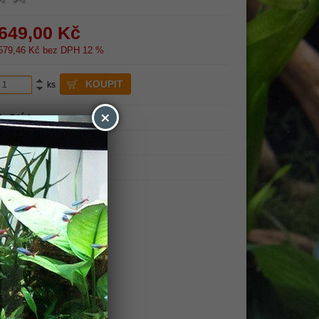
649,00
Kč
579,46
Kč bez DPH 12 %
ks
×
1 - 2 týdny
Tetra
24 měsíců