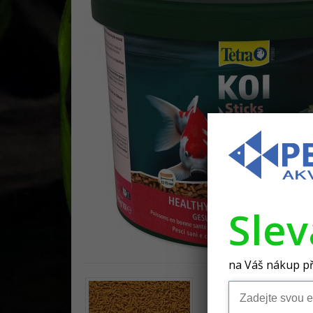
Sle
na Váš nákup př