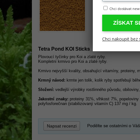
Chci dostávat new
ZÍSKAT 
Chci nakoupit bez 
Tetra Pond KOI Sticks
Plovoucí tyčinky pro Koi a zlaté ryby.
Kompletní krmivo pro Koi a zlaté ryby.
Krmivo nejvyšší kvality, obsahující vitamíny, proteiny, 
Krmný návod:
krmte jen tolik, kolik ryby spotřebují bě
Složení:
vedlejší výrobky rostlinného původu, obiloviny,
Jakostní znaky:
proteiny 31%, vlhkost 7%, popeloviny 7
polyfosforečnan (stabilizovaný vitamín C) 137 mg / kg.
Podělte se ostatními o Váš
Napsat recenzi