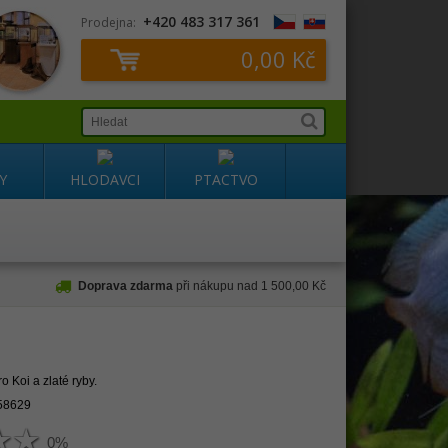
+420 483 317 361
Prodejna:
0,00 Kč
Y
HLODAVCI
PTACTVO
Doprava zdarma
při nákupu nad 1 500,00 Kč
o Koi a zlaté ryby.
58629
0%