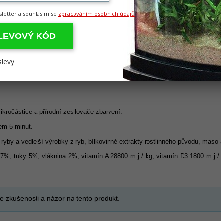
sletter a souhlasím se
zpracováním osobních údajů
SLEVOVÝ KÓD
slevy
mikročástice a přírodní zesilovače zbarvení.
hem 5 minut.
 ryby a vedlejší výrobky z ryb, bílkovinné extrakty rostlinného původu, maso 
%, tuky 5%, vláknina 2%, vitamín A 28800 m.j./ kg, vitamín D3 1800 m.j./ k
e zkušenosti a názor na tento produkt.