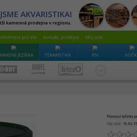
JSME AKVARISTIKA!
tší kamenná prodejna v regionu.
Informace pro Vás
Kontakt, prodejna
Můj účet
HRADNÍ JEZÍRKA
TERARISTIKA
PSI
KOČK
Plovoucí tyčinky pr
Obj. kód:
R-A1-7