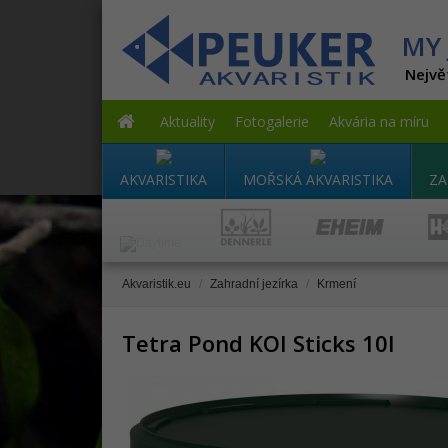
MY 
Nejvě
Aktuality
Fotogalerie
Akvária na míru
AKVARISTIKA
MOŘSKÁ AKVARISTIKA
ZA
Akvaristik.eu
/
Zahradní jezírka
/
Krmení
Tetra Pond KOI Sticks 10l