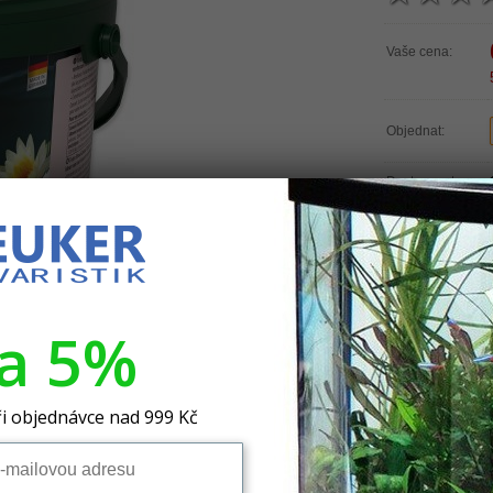
Vaše cena:
Objednat:
Dostupnost:
Značka:
Záruka:
va 5%
i objednávce nad 999 Kč