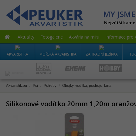
MY JSME
Největší kame
Aktuality
Fotogalerie
Akvária na míru
Informace pro 
AKVARISTIKA
MOŘSKÁ AKVARISTIKA
ZAHRADNÍ JEZÍRKA
TER
Akvaristik.eu
/
Psi
/
Potřeby
/
Obojky, vodítka, postroje, lana
Silikonové vodítko 20mm 1,20m oranžo