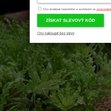
Chci dostávat newsletter a souhlasím se
zpracován
ZÍSKAT SLEVOVÝ KÓD
Chci nakoupit bez slevy