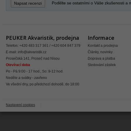
Podělte se ostatními o Váše zkušenosti a n
Napsat recenzi
PEUKER Akvaristik, prodejna
Informace
Telefon: +420 483 317 361 / +420 604 847 379
Kontakt a prodejna
E-mail:
info@akvaristik.cz
Články, novinky
Prosečská 141, Proseč nad Nisou
Doprava a platba
Otevírací doba
Sledování zásilek
Po - Pá 9:00 - 17 hod., So: 9-12 hod.
Neděle a svátky - zavřeno
Ve všední dny, po předchozí dohodě, do 18:00
Nastavení cookies
|