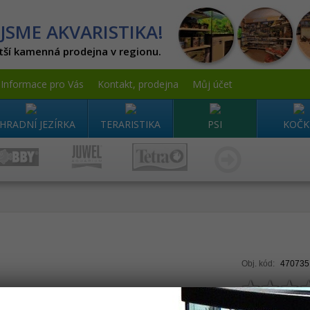
JSME AKVARISTIKA!
tší kamenná prodejna v regionu.
Informace pro Vás
Kontakt, prodejna
Můj účet
HRADNÍ JEZÍRKA
TERARISTIKA
PSI
KOČK
Obj. kód:
470735