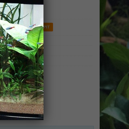
154,00
Kč
127,27
Kč bez DPH 21 %
ks
Skladem 2 ks
Zolux
24 měsíců