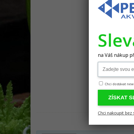
Sle
na Váš nákup př
Chci dostávat new
ZÍSKAT 
Chci nakoupit bez 