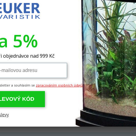
Vaše cena:
Objednat:
va 5%
Dostupnost:
Značka:
i objednávce nad 999 Kč
Záruka:
sletter a souhlasím se
zpracováním osobních údajů
SLEVOVÝ KÓD
slevy