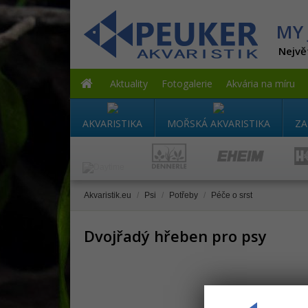
MY 
Nejvě
Aktuality
Fotogalerie
Akvária na míru
AKVARISTIKA
MOŘSKÁ AKVARISTIKA
ZA
Akvaristik.eu
/
Psi
/
Potřeby
/
Péče o srst
Dvojřadý hřeben pro psy