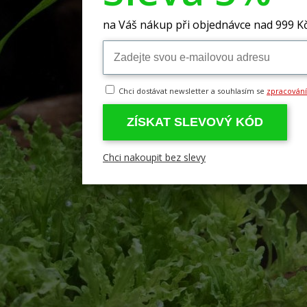
na Váš nákup při objednávce nad 999 K
Chci dostávat newsletter a souhlasím se
zpracován
ZÍSKAT SLEVOVÝ KÓD
Chci nakoupit bez slevy