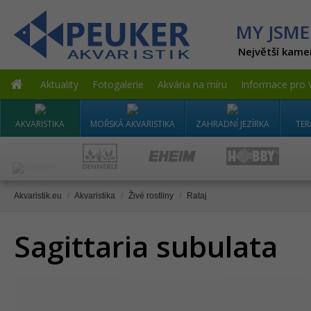
MY JSME
Největší kame
Aktuality
Fotogalerie
Akvária na míru
Informace pro 
AKVARISTIKA
MOŘSKÁ AKVARISTIKA
ZAHRADNÍ JEZÍRKA
TER
Akvaristik.eu
/
Akvaristika
/
Živé rostliny
/
Rataj
Sagittaria subulata