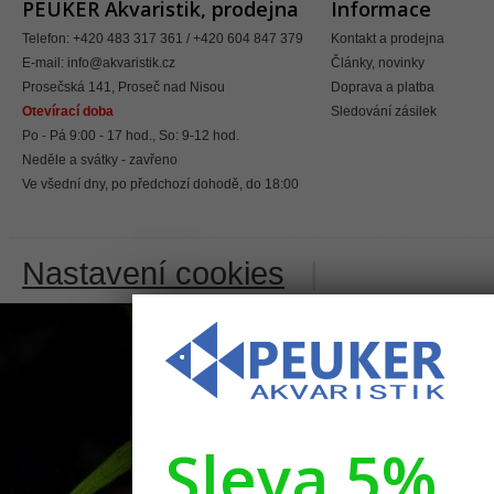
PEUKER Akvaristik, prodejna
Informace
Telefon: +420 483 317 361 / +420 604 847 379
Kontakt a prodejna
E-mail:
info@akvaristik.cz
Články, novinky
Prosečská 141, Proseč nad Nisou
Doprava a platba
Otevírací doba
Sledování zásilek
Po - Pá 9:00 - 17 hod., So: 9-12 hod.
Neděle a svátky - zavřeno
Ve všední dny, po předchozí dohodě, do 18:00
Nastavení cookies
|
Sleva 5%