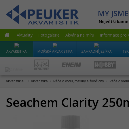
MY JSME
Největší kame
Aktuality
Fotogalerie
Akvária na míru
Informace pro 
AKVARISTIKA
MOŘSKÁ AKVARISTIKA
ZAHRADNÍ JEZÍRKA
TER
Akvaristik.eu
/
Akvaristika
/
Péče o vodu, rostliny a živočichy
/
Péče o vodu
Seachem Clarity 250