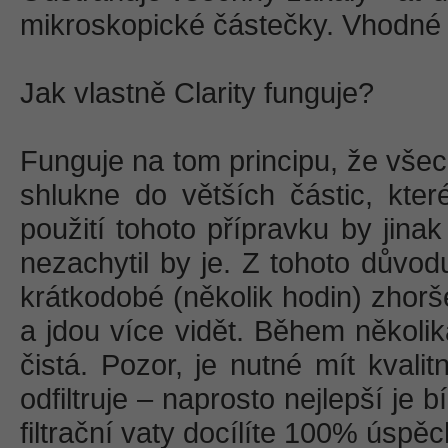
mikroskopické částečky. Vhodné 
Jak vlastně Clarity funguje?
Funguje na tom principu, že vše
shlukne do větších částic, které
použití tohoto přípravku by jina
nezachytil by je. Z tohoto důvo
krátkodobé (několik hodin) zhorš
a jdou více vidět. Během několik
čistá. Pozor, je nutné mít kvalit
odfiltruje – naprosto nejlepší je bí
filtrační vaty docílíte 100% úspěc