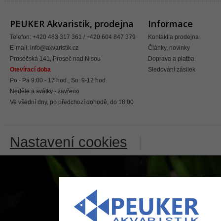
PEUKER Akvaristik, prodejna
Informace
Telefon: +420 483 317 361 / +420 604 847 379
Kontakt a prodejna
E-mail:
info@akvaristik.cz
Články, novinky
Prosečská 141, Proseč nad Nisou
Doprava a platba
Otevírací doba
Sledování zásilek
Po - Pá 9:00 - 17 hod., So: 9-12 hod.
Neděle a svátky - zavřeno
Ve všední dny, po předchozí dohodě, do 18:00
Nastavení cookies
|